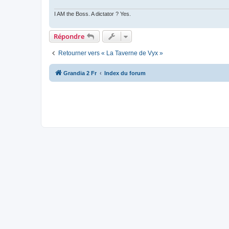
I AM the Boss. A dictator ? Yes.
Répondre
Retourner vers « La Taverne de Vyx »
Grandia 2 Fr
Index du forum