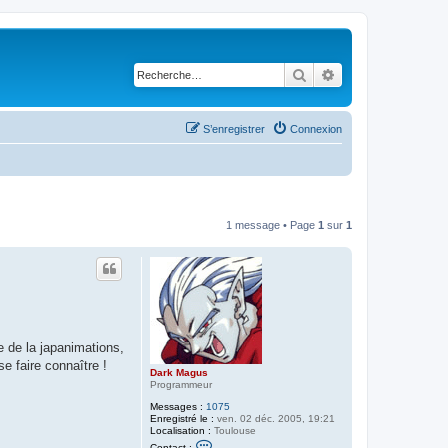
Rechercher
Recherche avancé
S’enregistrer
Connexion
1 message • Page
1
sur
1
e de la japanimations,
se faire connaître !
Dark Magus
Programmeur
Messages :
1075
Enregistré le :
ven. 02 déc. 2005, 19:21
Localisation :
Toulouse
C
Contact :