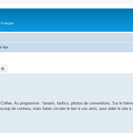
n Français
e Vyx
echercher
Recherche avancée
 Coffee. Au programme : fanarts, fanfics, photos de conventions. Sur le thèm
coup de contenu, mais faites circuler le lien à vos amis, pour aider le site à 