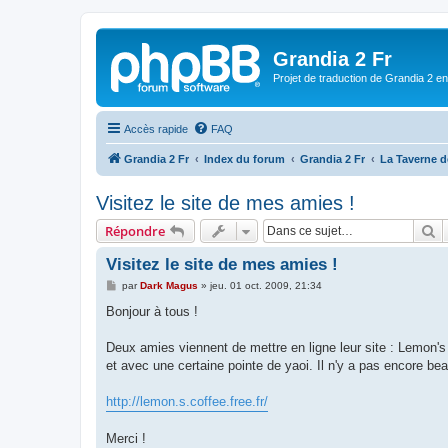
Grandia 2 Fr
Projet de traduction de Grandia 2 e
Accès rapide
FAQ
Grandia 2 Fr
Index du forum
Grandia 2 Fr
La Taverne d
Visitez le site de mes amies !
R
Répondre
Visitez le site de mes amies !
M
par
Dark Magus
»
jeu. 01 oct. 2009, 21:34
e
s
Bonjour à tous !
s
a
g
Deux amies viennent de mettre en ligne leur site : Lemon's
e
et avec une certaine pointe de yaoi. Il n'y a pas encore beau
http://lemon.s.coffee.free.fr/
Merci !