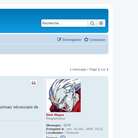
Rechercher
Recherche avancé
S’enregistrer
Connexion
1 message • Page
1
sur
1
ésormais nécessaire de
Dark Magus
Programmeur
Messages :
1075
Enregistré le :
ven. 02 déc. 2005, 19:21
Localisation :
Toulouse
C
Contact :