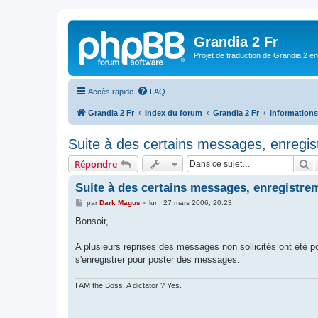
Grandia 2 Fr
Projet de traduction de Grandia 2 e
Accès rapide
FAQ
Grandia 2 Fr
Index du forum
Grandia 2 Fr
Informations 
Suite à des certains messages, enregis
R
Répondre
Suite à des certains messages, enregistrem
M
par
Dark Magus
»
lun. 27 mars 2006, 20:23
e
s
Bonsoir,
s
a
g
A plusieurs reprises des messages non sollicités ont été po
e
s'enregistrer pour poster des messages.
I AM the Boss. A dictator ? Yes.