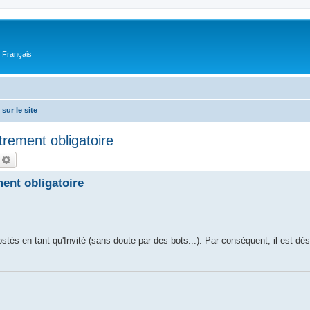
n Français
sur le site
trement obligatoire
echercher
Recherche avancée
ent obligatoire
stés en tant qu'Invité (sans doute par des bots...). Par conséquent, il est d