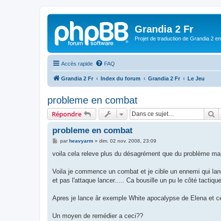
Grandia 2 Fr
Projet de traduction de Grandia 2 e
Accès rapide
FAQ
Grandia 2 Fr
Index du forum
Grandia 2 Fr
Le Jeu
probleme en combat
R
Répondre
probleme en combat
M
par
heavyarm
»
dim. 02 nov. 2008, 23:09
e
s
voila cela releve plus du désagrément que du problème mai
s
a
g
Voila je commence un combat et je cible un ennemi qui lanc
e
et pas l'attaque lancer..... Ca bousille un pu le côté tactiq
Apres je lance âr exemple White apocalypse de Elena et cel
Un moyen de remédier a ceci??