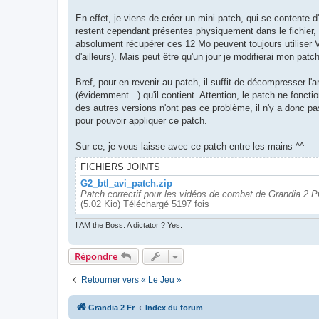
En effet, je viens de créer un mini patch, qui se contente 
restent cependant présentes physiquement dans le fichier, 
absolument récupérer ces 12 Mo peuvent toujours utiliser Vi
d'ailleurs). Mais peut être qu'un jour je modifierai mon patch 
Bref, pour en revenir au patch, il suffit de décompresser l'
(évidemment...) qu'il contient. Attention, le patch ne fonc
des autres versions n'ont pas ce problème, il n'y a donc pas
pour pouvoir appliquer ce patch.
Sur ce, je vous laisse avec ce patch entre les mains ^^
FICHIERS JOINTS
G2_btl_avi_patch.zip
Patch correctif pour les vidéos de combat de Grandia 2 
(5.02 Kio) Téléchargé 5197 fois
I AM the Boss. A dictator ? Yes.
Répondre
Retourner vers « Le Jeu »
Grandia 2 Fr
Index du forum