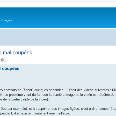
n Français
 mal coupées
echercher
Recherche avancée
l coupées
s combats se "figent" quelques secondes. Il s'agit des vidéos suivantes : 
Le problème vient du fait que la dernière image de la vidéo est répétée de 
 de la partie valide de la vidéo).
alDub par exemple), et à supprimer ces images figées, c'est à dire, couper à 
ependant, il en existe maintenant une meilleure.