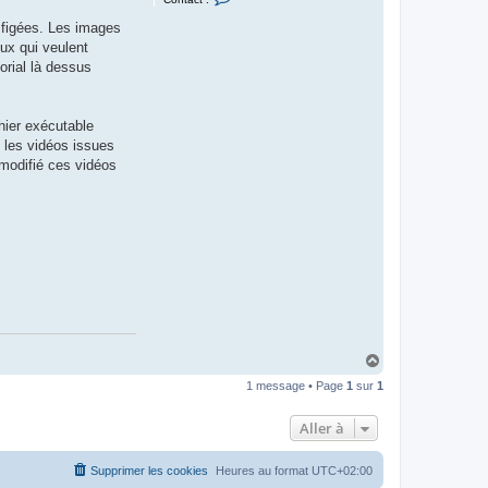
o
n
s figées. Les images
t
a
ux qui veulent
c
orial là dessus
t
e
r
D
a
chier exécutable
r
, les vidéos issues
k
M
 modifié ces vidéos
a
g
u
s
H
a
1 message • Page
1
sur
1
u
t
Aller à
Supprimer les cookies
Heures au format
UTC+02:00