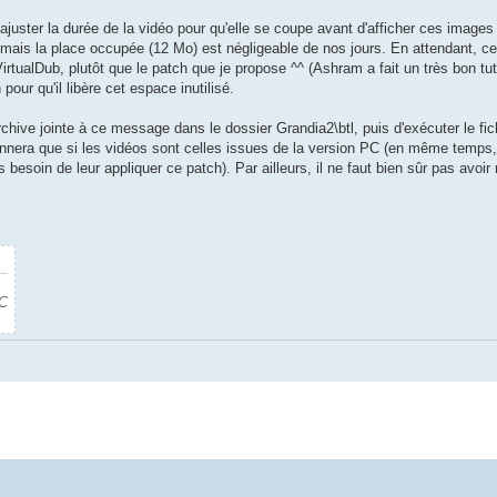
d'ajuster la durée de la vidéo pour qu'elle se coupe avant d'afficher ces image
mais la place occupée (12 Mo) est négligeable de nos jours. En attendant, ce
rtualDub, plutôt que le patch que je propose ^^ (Ashram a fait un très bon tut
pour qu'il libère cet espace inutilisé.
archive jointe à ce message dans le dossier Grandia2\btl, puis d'exécuter le fi
tionnera que si les vidéos sont celles issues de la version PC (en même temps
 besoin de leur appliquer ce patch). Par ailleurs, il ne faut bien sûr pas avoir
PC