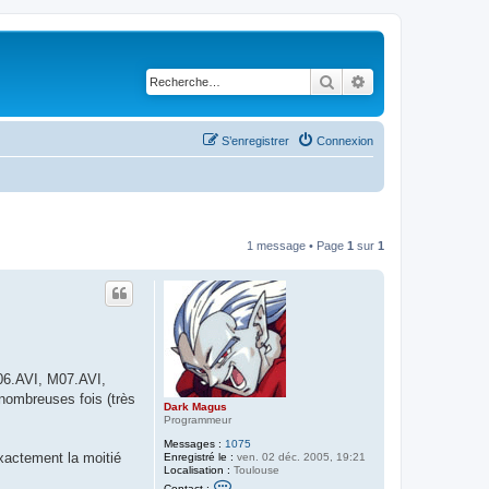
Rechercher
Recherche avancé
S’enregistrer
Connexion
1 message • Page
1
sur
1
M06.AVI, M07.AVI,
nombreuses fois (très
Dark Magus
Programmeur
Messages :
1075
exactement la moitié
Enregistré le :
ven. 02 déc. 2005, 19:21
Localisation :
Toulouse
C
Contact :