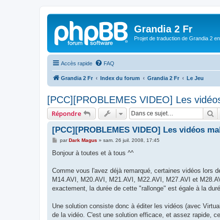
Grandia 2 Fr
Projet de traduction de Grandia 2 e
Accès rapide
FAQ
Grandia 2 Fr
Index du forum
Grandia 2 Fr
Le Jeu
[PCC][PROBLEMES VIDEO] Les vidéos
R
Répondre
[PCC][PROBLEMES VIDEO] Les vidéos ma
M
par
Dark Magus
»
sam. 26 juil. 2008, 17:45
e
s
Bonjour à toutes et à tous ^^
s
a
g
Comme vous l'avez déjà remarqué, certaines vidéos lors de
e
M14.AVI, M20.AVI, M21.AVI, M22.AVI, M27.AVI et M28.AVI. 
exactement, la durée de cette "rallonge" est égale à la durée
Une solution consiste donc à éditer les vidéos (avec Virtu
de la vidéo. C'est une solution efficace, et assez rapide, c