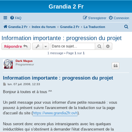
Grandia 2 Fr
FAQ
S’enregistrer
Connexion
R
Grandia 2 Fr
Index du forum
Grandia 2 Fr
La Traduction
e
Information importante : progression du projet
c
Rechercher
Recherche 
Répondre
h
1 message • Page
1
sur
1
e
Dark Magus
r
Programmeur
c
h
Information importante : progression du projet
e
M
lun. 07 juil. 2008, 12:33
e
r
s
Bonjour à toutes et à tous ^^
s
a
g
Un petit message pour vous informer d'une petite nouveauté : vous
e
pouvez à présent suivre l'avancement de la traduction sur la page
d'accueil du site (
https://www.grandia2fr.ovh
).
Nous seront donc encore plus intransigeants avec les quelques
irréductibles qui s'obstinent à demander l'état d'avancement de la