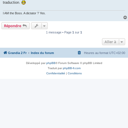
traduction.
I AM the Boss. A dictator ? Yes.
Répondre
1 message • Page
1
sur
1
Aller à
Grandia 2 Fr
Index du forum
Heures au format
UTC+02:00
Développé par
phpBB
® Forum Software © phpBB Limited
Traduit par
phpBB-fr.com
Confidentialité
|
Conditions