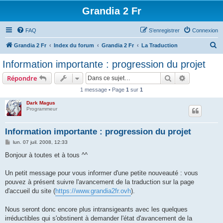
Grandia 2 Fr
FAQ
S’enregistrer
Connexion
R
Grandia 2 Fr
Index du forum
Grandia 2 Fr
La Traduction
e
Information importante : progression du projet
c
Rechercher
Recherche 
Répondre
h
1 message • Page
1
sur
1
e
Dark Magus
r
Programmeur
c
h
Information importante : progression du projet
e
M
lun. 07 juil. 2008, 12:33
e
r
s
Bonjour à toutes et à tous ^^
s
a
g
Un petit message pour vous informer d'une petite nouveauté : vous
e
pouvez à présent suivre l'avancement de la traduction sur la page
d'accueil du site (
https://www.grandia2fr.ovh
).
Nous seront donc encore plus intransigeants avec les quelques
irréductibles qui s'obstinent à demander l'état d'avancement de la