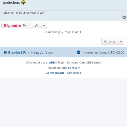
traduction.
I AM the Boss. A dictator ? Yes.
Répondre
1 message • Page
1
sur
1
Aller à
Grandia 2 Fr
Index du forum
Heures au format
UTC+02:00
Développé par
phpBB
® Forum Software © phpBB Limited
Traduit par
phpBB-fr.com
Confidentialité
|
Conditions