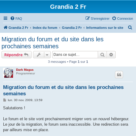
Grandia 2 Fr
FAQ
S’enregistrer
Connexion
R
Grandia 2 Fr
Index du forum
Grandia 2 Fr
Informations sur le site
e
Migration du forum et du site dans les
c
prochaines semaines
h
Rechercher
Recherche 
Répondre
e
3 messages • Page
1
sur
1
r
Dark Magus
c
Programmeur
h
e
Migration du forum et du site dans les prochaines
semaines
r
M
lun. 30 nov. 2009, 13:59
e
s
Salutations !
s
a
g
Le forum et le site vont prochainement migrer vers un nouvel hébergeur.
e
Le jour de la migration, le forum sera inaccessible. Une redirection sera
par ailleurs mise en place.