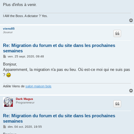
Plus d'infos à venir.
I AM the Boss. A dictator ? Yes.
viens85
Joueur
Re: Migration du forum et du site dans les prochaines
semaines
M
ven. 25 sept. 2020, 09:48
e
s
Bonjour,
s
Apparemment, la migration n'a pas eu lieu. Où est-ce moi qui ne suis pas
a
g
?
e
Adèle Viens de
salon maison bois
Dark Magus
Programmeur
Re: Migration du forum et du site dans les prochaines
semaines
M
dim. 04 oct. 2020, 19:55
e
s