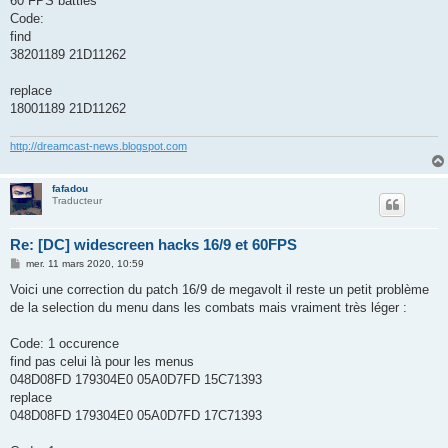
60 FPS battles
Code:
find
38201189 21D11262
replace
18001189 21D11262
http://dreamcast-news.blogspot.com
fafadou
Traducteur
Re: [DC] widescreen hacks 16/9 et 60FPS
M
mer. 11 mars 2020, 10:59
e
s
Voici une correction du patch 16/9 de megavolt il reste un petit problème
s
de la selection du menu dans les combats mais vraiment très léger :
a
g
e
Code: 1 occurence
find pas celui là pour les menus
048D08FD 179304E0 05A0D7FD 15C71393
replace
048D08FD 179304E0 05A0D7FD 17C71393