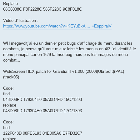
Replace
68C6038C F8F2228C 585F228C 9C8F018C
Vidéo d'illustration :
https://www.youtube.com/watch?v=KEYuBxA ... =EsppiralV
WH megavoltj'ai eu un dernier petit bugs d'affichage du menu durant les
combats, je pense qu'il vaut mieux laissé les menus en 4/3 j'ai identifié le
menu principal car en 16/9 la frise bug mais pas les images du menu
combat...
WideScreen HEX patch for Grandia II v1.000 (2000)(Ubi Soft)(PAL)
(track05)
Code:
find
048D08FD 179304E0 05A0D7FD 15C71393
replace
048D08FD 179304E0 05A0D7FD 17C71393
Code:
find
122F048D 08FE5193 04E005A0 E7FD32C7
replace