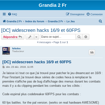
Grandia 2 Fr
FAQ
S’enregistrer
Connexion
R
Grandia 2 Fr
Index du forum
Grandia 2 Fr
Le Jeu
e
[DC] widescreen hacks 16/9 et 60FPS
c
Rechercher
Recherche 
Répondre
h
4 messages • Page
1
sur
1
e
fafadou
r
Traducteur
c
h
[DC] widescreen hacks 16/9 et 60FPS
e
M
dim. 23 déc. 2018, 11:05
e
r
s
Je laisse ici tout ce que j'ai trouvé pour patcher le jeu dreamcast en 16/9 :
s
Pour l'instant j'ai trouvé deux séries de codes hexa à remplacer la
a
g
première n'affiche pas de bug d'affichage des menus durant les combats
e
mais il y a du clipping pendant les combats sur les côtés :
Code espirral plus codebreaker 60FPS pour les combats :
60 fps battles. for the pal version. (works on real hardware AWESOME)