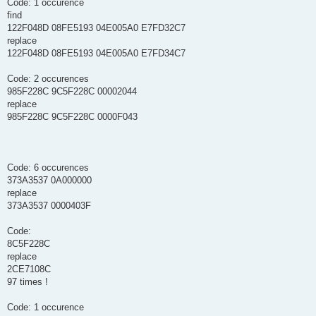
Code: 1 occurence
find
122F048D 08FE5193 04E005A0 E7FD32C7
replace
122F048D 08FE5193 04E005A0 E7FD34C7
Code: 2 occurences
985F228C 9C5F228C 00002044
replace
985F228C 9C5F228C 0000F043
Code: 6 occurences
373A3537 0A000000
replace
373A3537 0000403F
Code:
8C5F228C
replace
2CE7108C
97 times !
Code: 1 occurence