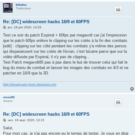
fafadou
Traducteur
Re: [DC] widescreen hacks 16/9 et 60FPS
M
jeu. 18 juin 2020, 14:53
e
s
Test ce soir du patch Espirral + 60fps par megavolt car j'ai l'impression
s
que le patch 60fps enlève le clipping sur les cotés à la fin des combats.
a
g
[edit] : clipping sur les côté pendant les combats y'a même des persos
e
qui disparaissent sur les cotés de l'écran, c'est bizarre parce que sur la
vidéo diffusée par Espirral, il n'y pas de clipping...
Test Patch megavolt85 pas à pas dans le but de trouver celui qui fait le
bug du menu de combat et laisser les images des combats en 4/3 et ne
patcher en 16/9 que la 3D.
http://dreamcast-news.blogspot.com
viens85
Joueur
Re: [DC] widescreen hacks 16/9 et 60FPS
M
ven. 18 sept. 2020, 13:15
e
s
Salut,
s
Pour mon cas, je n'ai pas encore eu le temps de tester. Je vous en dirai
a