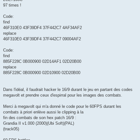
97 times !
Code:
find
46F310E0 43F39DF4 37F442C7 4AF34AF2
replace
46F310E0 43F39DF4 37F442C7 09004AF2
Code:
find
885F228C 0B000900 02D14AF1 02D20B00
replace
885F228C 0B000900 02D10900 02D20B00
Dans l'idéal, il faudrait hacker le 16/9 durant le jeu en partant des codes
megavolt et prendre ceux d'espirral pour les images des combats.
Merci à megavolt qui m'a donné le code pour le 60FPS durant les
combats à priori enlève aussi le clipping à la
fin des combats de son hex patch 16/9 :
Grandia II v1.000 (2000)(Ubi Soft)(PAL)
(track05)