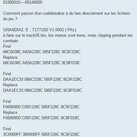
02300010----00140000
Comment passer d'un codebreaker à du hex directement sur les fichiers
du jeu ?
GRANDIA2, E , T17715D V1.0002 ( PAL)
à faire sur le track05.bin, les menus sont bons, mais clipping pendant les
combats
Find
68C6038C A83A228C 585F228C 8C5F228C
Replace
68C6038C A83A228C 585F228C 9C8F018C
Find
DAA1EC33 086C228C 585F228C 8C5F228C
Replace
DAA1EC33 086C228C 585F228C 9C8F018C
Find
F6690900 C05F228C 585F228C 8C5F228C
Replace
F6690900 C05F228C 585F228C 9C8F018C
Find
3C0000FF 380000FF 585F228C 8C5F228C