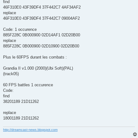
find
46F310E0 43F39DF4 37F442C7 4AF34AF2
replace
46F310E0 43F39DF4 37F442C7 09004AF2
Code: 1 occurence
885F228C 0B000900 02D14AF1 02D20B00
replace
885F228C 0B000900 02D10900 02D20B00
Plus le 60FPS durant les combats :
Grandia II v1.000 (2000)(Ubi Soft)(PAL)
(track05)
60 FPS battles 1 occurence
Code:
find
38201189 21D11262
replace
18001189 21D11262
http://dreamcast-news.blogspot.com