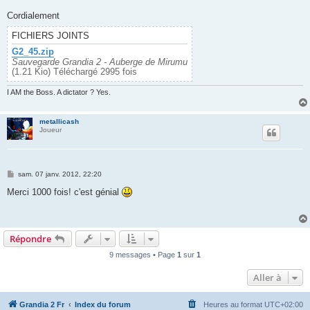
g
e
Cordialement
FICHIERS JOINTS
G2_45.zip
Sauvegarde Grandia 2 - Auberge de Mirumu
(1.21 Kio) Téléchargé 2995 fois
I AM the Boss. A dictator ? Yes.
metallicash
Joueur
M
sam. 07 janv. 2012, 22:20
e
s
Merci 1000 fois! c'est génial
s
a
g
e
Répondre
9 messages • Page
1
sur
1
Aller à
Grandia 2 Fr
Index du forum
Heures au format
UTC+02:00