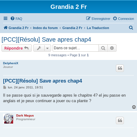
Grandia 2 Fr
FAQ
S’enregistrer
Connexion
R
Grandia 2 Fr
Index du forum
Grandia 2 Fr
La Traduction
e
[PCC][Résolu] Save apres chap4
c
Rechercher
Recherche 
Répondre
h
9 messages • Page
1
sur
1
e
DelpheniX
r
Joueur
c
h
[PCC][Résolu] Save apres chap4
e
M
lun. 24 janv. 2011, 19:51
e
r
s
Il se passe quoi si je sauvegarde apres le chapitre 4? el jeu passe en
s
anglais et je peux continuer a jouer ou ca plante ?
a
g
e
Dark Magus
Programmeur