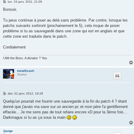
M
lun. 24 janv. 2011, 21:06
e
s
Bonsoir,
s
a
g
Tu peux continue à jouer au delà sans problème. Par contre, lorsque les
e
patchs suivants sortiront (prochainement le 5), cela risque de poser
problème si tu as sauvegardé dans une zone qui est en anglais et que
cette zone est traduite dans le patch.
Cordialement
I AM the Boss. A dictator ? Yes.
metallicash
Joueur
M
dim. 01 janv. 2012, 19:28
e
s
Quelqu'un pourrait me fournir une sauvegarde à la fin du patch 4 ? étant
s
donné que j'avais ma save sur un ancien pc et mon père l'a gentillement
a
g
effacée... Je me sens pas de tout refaire encore xD pour la 3ème fois...
e
Darkmagus si tu as ça sous la main
Jjange