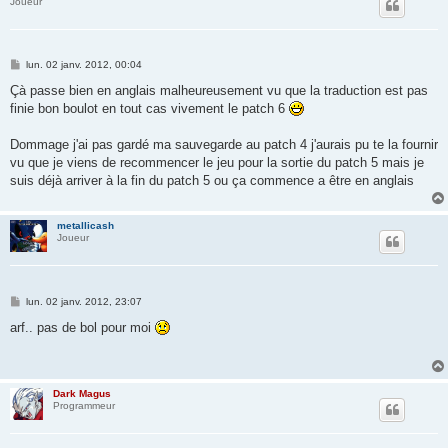
Joueur
M
lun. 02 janv. 2012, 00:04
e
s
Çà passe bien en anglais malheureusement vu que la traduction est pas
s
finie bon boulot en tout cas vivement le patch 6
a
g
e
Dommage j'ai pas gardé ma sauvegarde au patch 4 j'aurais pu te la fournir
vu que je viens de recommencer le jeu pour la sortie du patch 5 mais je
suis déjà arriver à la fin du patch 5 ou ça commence a être en anglais
metallicash
Joueur
M
lun. 02 janv. 2012, 23:07
e
s
arf.. pas de bol pour moi
s
a
g
e
Dark Magus
Programmeur