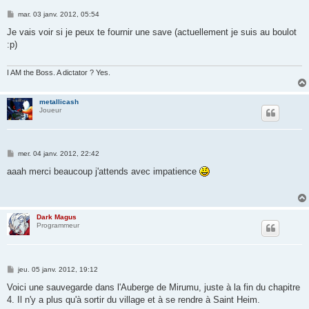
M
mar. 03 janv. 2012, 05:54
e
s
Je vais voir si je peux te fournir une save (actuellement je suis au boulot
s
:p)
a
g
e
I AM the Boss. A dictator ? Yes.
metallicash
Joueur
M
mer. 04 janv. 2012, 22:42
e
s
aaah merci beaucoup j'attends avec impatience
s
a
g
e
Dark Magus
Programmeur
M
jeu. 05 janv. 2012, 19:12
e
s
Voici une sauvegarde dans l'Auberge de Mirumu, juste à la fin du chapitre
s
4. Il n'y a plus qu'à sortir du village et à se rendre à Saint Heim.
a