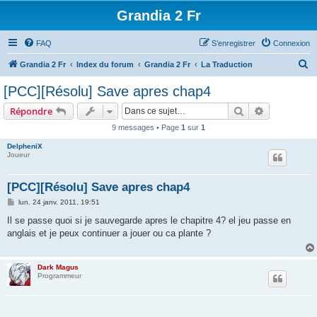
Grandia 2 Fr
FAQ
S’enregistrer
Connexion
R
Grandia 2 Fr
Index du forum
Grandia 2 Fr
La Traduction
e
[PCC][Résolu] Save apres chap4
c
Rechercher
Recherche 
Répondre
h
9 messages • Page
1
sur
1
e
DelpheniX
r
Joueur
c
h
[PCC][Résolu] Save apres chap4
e
M
lun. 24 janv. 2011, 19:51
e
r
s
Il se passe quoi si je sauvegarde apres le chapitre 4? el jeu passe en
s
anglais et je peux continuer a jouer ou ca plante ?
a
g
e
Dark Magus
Programmeur