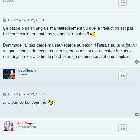
Joueur
M
lun. 02 janv. 2012, 00:04
e
s
Çà passe bien en anglais malheureusement vu que la traduction est pas
s
finie bon boulot en tout cas vivement le patch 6
a
g
e
Dommage j'ai pas gardé ma sauvegarde au patch 4 j'aurais pu te la fournir
vu que je viens de recommencer le jeu pour la sortie du patch 5 mais je
suis déjà arriver à la fin du patch 5 ou ça commence a être en anglais
metallicash
Joueur
M
lun. 02 janv. 2012, 23:07
e
s
arf.. pas de bol pour moi
s
a
g
e
Dark Magus
Programmeur