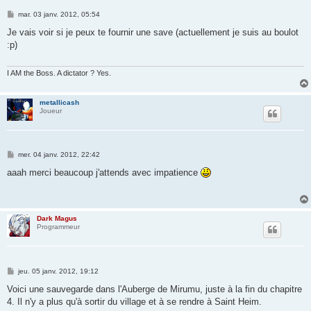
M
mar. 03 janv. 2012, 05:54
e
s
Je vais voir si je peux te fournir une save (actuellement je suis au boulot
s
:p)
a
g
e
I AM the Boss. A dictator ? Yes.
metallicash
Joueur
M
mer. 04 janv. 2012, 22:42
e
s
aaah merci beaucoup j'attends avec impatience
s
a
g
e
Dark Magus
Programmeur
M
jeu. 05 janv. 2012, 19:12
e
s
Voici une sauvegarde dans l'Auberge de Mirumu, juste à la fin du chapitre
s
4. Il n'y a plus qu'à sortir du village et à se rendre à Saint Heim.
a