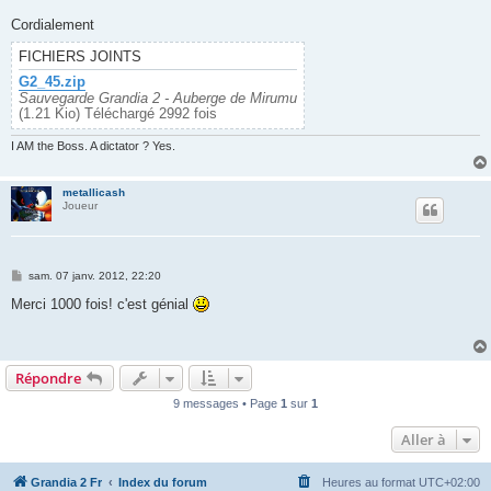
g
e
Cordialement
FICHIERS JOINTS
G2_45.zip
Sauvegarde Grandia 2 - Auberge de Mirumu
(1.21 Kio) Téléchargé 2992 fois
I AM the Boss. A dictator ? Yes.
metallicash
Joueur
M
sam. 07 janv. 2012, 22:20
e
s
Merci 1000 fois! c'est génial
s
a
g
e
Répondre
9 messages • Page
1
sur
1
Aller à
Grandia 2 Fr
Index du forum
Heures au format
UTC+02:00