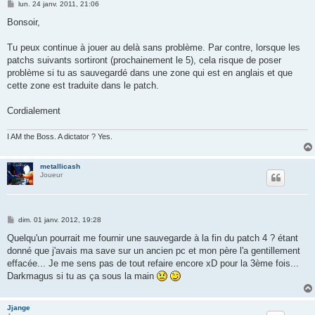
M
lun. 24 janv. 2011, 21:06
e
s
Bonsoir,
s
a
g
Tu peux continue à jouer au delà sans problème. Par contre, lorsque les
e
patchs suivants sortiront (prochainement le 5), cela risque de poser
problème si tu as sauvegardé dans une zone qui est en anglais et que
cette zone est traduite dans le patch.
Cordialement
I AM the Boss. A dictator ? Yes.
metallicash
Joueur
M
dim. 01 janv. 2012, 19:28
e
s
Quelqu'un pourrait me fournir une sauvegarde à la fin du patch 4 ? étant
s
donné que j'avais ma save sur un ancien pc et mon père l'a gentillement
a
g
effacée... Je me sens pas de tout refaire encore xD pour la 3ème fois...
e
Darkmagus si tu as ça sous la main
Jjange