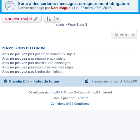
Suite à des certains messages, enregistrement obligatoire
Dernier message par
Dark Magus
«
lun. 27 mars 2006, 20:23
Nouveau sujet
4 sujets • Page
1
sur
1
Aller à
PERMISSIONS DU FORUM
Vous
ne pouvez pas
poster de nouveaux sujets
Vous
ne pouvez pas
répondre aux sujets
Vous
ne pouvez pas
modifier vos messages
Vous
ne pouvez pas
supprimer vos messages
Vous
ne pouvez pas
joindre des fichiers
Grandia 2 Fr
Index du forum
Heures au format
UTC+02:00
Développé par
phpBB
® Forum Software © phpBB Limited
Traduit par
phpBB-fr.com
Confidentialité
|
Conditions