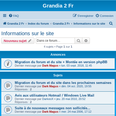
Grandia 2 Fr
FAQ
S’enregistrer
Connexion
R
Grandia 2 Fr
Index du forum
Grandia 2 Fr
Informations sur le site
e
Informations sur le site
c
Rechercher
Recherche avanc
Nouveau sujet
h
4 sujets • Page
1
sur
1
e
Annonces
r
c
Migration du forum et du site + Montée en version phpBB
Dernier message par
Dark Magus
«
lun. 03 sept. 2018, 11:45
h
e
Sujets
r
Migration du forum et du site dans les prochaines semaines
Dernier message par
Dark Magus
«
dim. 04 oct. 2020, 19:55
Réponses :
2
Avis aux utilisateurs Hotmail / Windows Live Mail
Dernier message par
DarkeoX
«
jeu. 20 mai 2010, 20:52
Réponses :
2
Suite à de nouveaux messages non sollicités...
Dernier message par
Dark Magus
«
mer. 24 mai 2006, 17:12