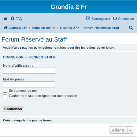
Grandia 2 Fr
FAQ
S’enregistrer
Connexion
R
Grandia 2 Fr
Index du forum
Grandia 2 Fr
Forum Réservé au Staff
e
Forum Réservé au Staff
c
Vous n’avez pas les permissions requises pour lire les sujets de ce forum.
h
e
CONNEXION
•
S’ENREGISTRER
r
Nom d’utilisateur :
c
h
Mot de passe :
e
Se souvenir de moi
r
Cacher mon statut en ligne pour cette session
Cette catégorie n’a pas de forum.
Aller à