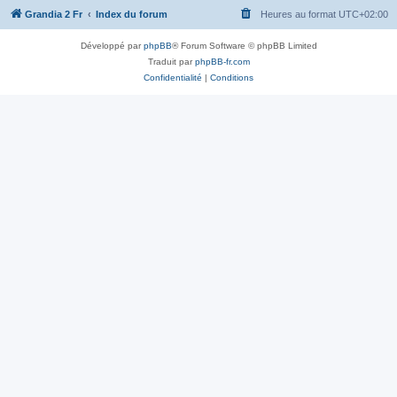
Grandia 2 Fr
Index du forum
Heures au format
UTC+02:00
Développé par
phpBB
® Forum Software © phpBB Limited
Traduit par
phpBB-fr.com
Confidentialité
|
Conditions