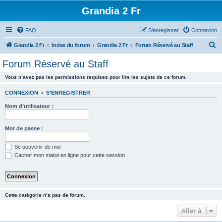
Grandia 2 Fr
FAQ
S’enregistrer
Connexion
R
Grandia 2 Fr
Index du forum
Grandia 2 Fr
Forum Réservé au Staff
e
Forum Réservé au Staff
c
Vous n’avez pas les permissions requises pour lire les sujets de ce forum.
h
e
CONNEXION
•
S’ENREGISTRER
r
Nom d’utilisateur :
c
h
Mot de passe :
e
Se souvenir de moi
r
Cacher mon statut en ligne pour cette session
Cette catégorie n’a pas de forum.
Aller à