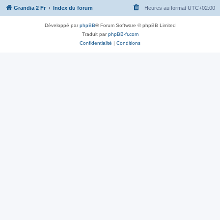
Grandia 2 Fr
Index du forum
Heures au format
UTC+02:00
Développé par
phpBB
® Forum Software © phpBB Limited
Traduit par
phpBB-fr.com
Confidentialité
|
Conditions