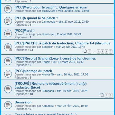
Réponses :
8
[PCC]Merci pour le patch 5. Quelques erreurs
Dernier message par
ouioui2003
«
ven. 30 déc. 2011, 18:48
[PCC]A quand le 5e patch ?
Dernier message par
Jamescole
«
dim. 27 nov. 2011, 03:50
Réponses :
6
[PCC]Merci !
Dernier message par
cloud
«
jeu. 11 août 2011, 00:23
Réponses :
1
[PCC][PATCH] Le patch de traduction, Chapitre 1-4 (Mirumu)
Dernier message par
Sanctifer
«
mar. 28 juin 2011, 16:47
Réponses :
93
1
4
5
6
7
…
[PCC][Résolu] Grandia2.exe à cessé de fonctionner.
Dernier message par
Friggz
«
jeu. 17 mars 2011, 13:42
Réponses :
3
[PCC]plantage du patch
Dernier message par
kronos40
«
sam. 26 févr. 2011, 17:06
Réponses :
5
[TROUVÉ] Recherche (désespérément !) un(e)
traducteur(trice)
Dernier message par
Kurogasa
«
dim. 19 déc. 2010, 00:24
Réponses :
18
1
2
Démission
Dernier message par
Kabuto63
«
mar. 02 févr. 2010, 19:49
Réponses :
5
Gros pépins = gros retard (version 2...)