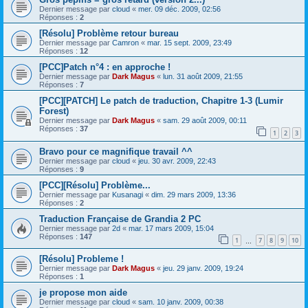
Dernier message par
cloud
«
mer. 09 déc. 2009, 02:56
Réponses :
2
[Résolu] Problème retour bureau
Dernier message par
Camron
«
mar. 15 sept. 2009, 23:49
Réponses :
12
[PCC]Patch n°4 : en approche !
Dernier message par
Dark Magus
«
lun. 31 août 2009, 21:55
Réponses :
7
[PCC][PATCH] Le patch de traduction, Chapitre 1-3 (Lumir
Forest)
Dernier message par
Dark Magus
«
sam. 29 août 2009, 00:11
Réponses :
37
1
2
3
Bravo pour ce magnifique travail ^^
Dernier message par
cloud
«
jeu. 30 avr. 2009, 22:43
Réponses :
9
[PCC][Résolu] Problème...
Dernier message par
Kusanagi
«
dim. 29 mars 2009, 13:36
Réponses :
2
Traduction Française de Grandia 2 PC
Dernier message par
2d
«
mar. 17 mars 2009, 15:04
Réponses :
147
1
7
8
9
10
…
[Résolu] Probleme !
Dernier message par
Dark Magus
«
jeu. 29 janv. 2009, 19:24
Réponses :
1
je propose mon aide
Dernier message par
cloud
«
sam. 10 janv. 2009, 00:38