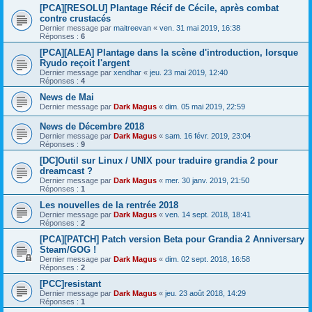
[PCA][RESOLU] Plantage Récif de Cécile, après combat
contre crustacés
Dernier message par
maitreevan
«
ven. 31 mai 2019, 16:38
Réponses :
6
[PCA][ALEA] Plantage dans la scène d'introduction, lorsque
Ryudo reçoit l'argent
Dernier message par
xendhar
«
jeu. 23 mai 2019, 12:40
Réponses :
4
News de Mai
Dernier message par
Dark Magus
«
dim. 05 mai 2019, 22:59
News de Décembre 2018
Dernier message par
Dark Magus
«
sam. 16 févr. 2019, 23:04
Réponses :
9
[DC]Outil sur Linux / UNIX pour traduire grandia 2 pour
dreamcast ?
Dernier message par
Dark Magus
«
mer. 30 janv. 2019, 21:50
Réponses :
1
Les nouvelles de la rentrée 2018
Dernier message par
Dark Magus
«
ven. 14 sept. 2018, 18:41
Réponses :
2
[PCA][PATCH] Patch version Beta pour Grandia 2 Anniversary
Steam/GOG !
Dernier message par
Dark Magus
«
dim. 02 sept. 2018, 16:58
Réponses :
2
[PCC]resistant
Dernier message par
Dark Magus
«
jeu. 23 août 2018, 14:29
Réponses :
1