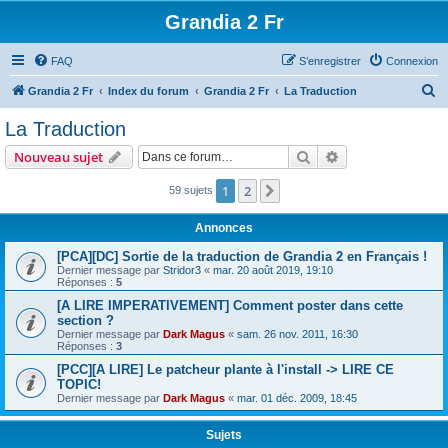
Grandia 2 Fr
FAQ
S’enregistrer
Connexion
R
Grandia 2 Fr
Index du forum
Grandia 2 Fr
La Traduction
e
La Traduction
c
Rechercher
Recherche avanc
Nouveau sujet
h
e
1
2
Suivante
59 sujets
r
Annonces
c
[PCA][DC] Sortie de la traduction de Grandia 2 en Français !
h
Dernier message par
Stridor3
«
mar. 20 août 2019, 19:10
Réponses :
5
e
[A LIRE IMPERATIVEMENT] Comment poster dans cette
r
section ?
Dernier message par
Dark Magus
«
sam. 26 nov. 2011, 16:30
Réponses :
3
[PCC][A LIRE] Le patcheur plante à l'install -> LIRE CE
TOPIC!
Dernier message par
Dark Magus
«
mar. 01 déc. 2009, 18:45
Sujets