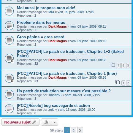
Réponses :
11
Moi aussi je propose mon aide!
Dernier message par
Mila
«
ven. 09 janv. 2009, 12:08
Réponses :
2
Problème dans les menus
Dernier message par
Dark Magus
«
ven. 09 janv. 2009, 09:11
Réponses :
2
Gros pépins = gros retard
Dernier message par
Dark Magus
«
ven. 09 janv. 2009, 09:10
Réponses :
2
[PCC][PATCH] Le patch de traduction, Chapitre 1+2 (Baked
Pains)
Dernier message par
Dark Magus
«
ven. 09 janv. 2009, 08:56
Réponses :
32
1
2
3
[PCC][PATCH] Le patch de traduction, Chapitre 1 (Inor)
Dernier message par
Dark Magus
«
ven. 09 janv. 2009, 08:56
Réponses :
23
1
2
Un patch de traduction sur mesure c'est possible ?
Dernier message par
shion255
«
sam. 04 oct. 2008, 21:27
Réponses :
3
[PCC][Résolu] bug sauvegarde et action
Dernier message par
zeio
«
sam. 13 sept. 2008, 10:00
Réponses :
8
Nouveau sujet
1
2
Suivante
59 sujets