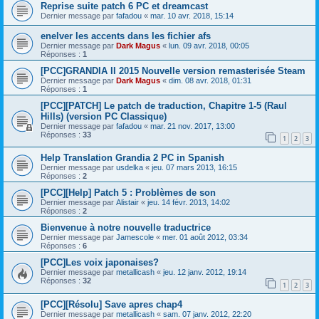
Reprise suite patch 6 PC et dreamcast
Dernier message par
fafadou
«
mar. 10 avr. 2018, 15:14
enelver les accents dans les fichier afs
Dernier message par
Dark Magus
«
lun. 09 avr. 2018, 00:05
Réponses :
1
[PCC]GRANDIA II 2015 Nouvelle version remasterisée Steam
Dernier message par
Dark Magus
«
dim. 08 avr. 2018, 01:31
Réponses :
1
[PCC][PATCH] Le patch de traduction, Chapitre 1-5 (Raul
Hills) (version PC Classique)
Dernier message par
fafadou
«
mar. 21 nov. 2017, 13:00
Réponses :
33
1
2
3
Help Translation Grandia 2 PC in Spanish
Dernier message par
usdelka
«
jeu. 07 mars 2013, 16:15
Réponses :
2
[PCC][Help] Patch 5 : Problèmes de son
Dernier message par
Alistair
«
jeu. 14 févr. 2013, 14:02
Réponses :
2
Bienvenue à notre nouvelle traductrice
Dernier message par
Jamescole
«
mer. 01 août 2012, 03:34
Réponses :
6
[PCC]Les voix japonaises?
Dernier message par
metallicash
«
jeu. 12 janv. 2012, 19:14
Réponses :
32
1
2
3
[PCC][Résolu] Save apres chap4
Dernier message par
metallicash
«
sam. 07 janv. 2012, 22:20