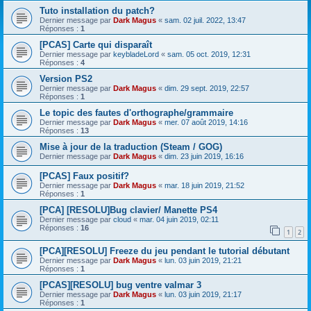
Tuto installation du patch?
Dernier message par
Dark Magus
«
sam. 02 juil. 2022, 13:47
Réponses :
1
[PCAS] Carte qui disparaît
Dernier message par
keybladeLord
«
sam. 05 oct. 2019, 12:31
Réponses :
4
Version PS2
Dernier message par
Dark Magus
«
dim. 29 sept. 2019, 22:57
Réponses :
1
Le topic des fautes d'orthographe/grammaire
Dernier message par
Dark Magus
«
mer. 07 août 2019, 14:16
Réponses :
13
Mise à jour de la traduction (Steam / GOG)
Dernier message par
Dark Magus
«
dim. 23 juin 2019, 16:16
[PCAS] Faux positif?
Dernier message par
Dark Magus
«
mar. 18 juin 2019, 21:52
Réponses :
1
[PCA] [RESOLU]Bug clavier/ Manette PS4
Dernier message par
cloud
«
mar. 04 juin 2019, 02:11
Réponses :
16
1
2
[PCA][RESOLU] Freeze du jeu pendant le tutorial débutant
Dernier message par
Dark Magus
«
lun. 03 juin 2019, 21:21
Réponses :
1
[PCAS][RESOLU] bug ventre valmar 3
Dernier message par
Dark Magus
«
lun. 03 juin 2019, 21:17
Réponses :
1