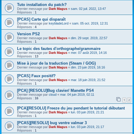
Tuto installation du patch?
Dernier message par
Dark Magus
«
sam. 02 juil. 2022, 13:47
Réponses :
1
[PCAS] Carte qui disparaît
Dernier message par
keybladeLord
«
sam. 05 oct. 2019, 12:31
Réponses :
4
Version PS2
Dernier message par
Dark Magus
«
dim. 29 sept. 2019, 22:57
Réponses :
1
Le topic des fautes d'orthographe/grammaire
Dernier message par
Dark Magus
«
mer. 07 août 2019, 14:16
Réponses :
13
Mise à jour de la traduction (Steam / GOG)
Dernier message par
Dark Magus
«
dim. 23 juin 2019, 16:16
[PCAS] Faux positif?
Dernier message par
Dark Magus
«
mar. 18 juin 2019, 21:52
Réponses :
1
[PCA] [RESOLU]Bug clavier/ Manette PS4
Dernier message par
cloud
«
mar. 04 juin 2019, 02:11
Réponses :
16
1
2
[PCA][RESOLU] Freeze du jeu pendant le tutorial débutant
Dernier message par
Dark Magus
«
lun. 03 juin 2019, 21:21
Réponses :
1
[PCAS][RESOLU] bug ventre valmar 3
Dernier message par
Dark Magus
«
lun. 03 juin 2019, 21:17
Réponses :
1