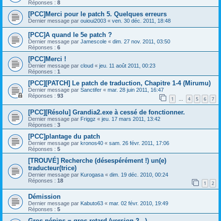
Réponses :
8
[PCC]Merci pour le patch 5. Quelques erreurs
Dernier message par
ouioui2003
«
ven. 30 déc. 2011, 18:48
[PCC]A quand le 5e patch ?
Dernier message par
Jamescole
«
dim. 27 nov. 2011, 03:50
Réponses :
6
[PCC]Merci !
Dernier message par
cloud
«
jeu. 11 août 2011, 00:23
Réponses :
1
[PCC][PATCH] Le patch de traduction, Chapitre 1-4 (Mirumu)
Dernier message par
Sanctifer
«
mar. 28 juin 2011, 16:47
Réponses :
93
1
4
5
6
7
…
[PCC][Résolu] Grandia2.exe à cessé de fonctionner.
Dernier message par
Friggz
«
jeu. 17 mars 2011, 13:42
Réponses :
3
[PCC]plantage du patch
Dernier message par
kronos40
«
sam. 26 févr. 2011, 17:06
Réponses :
5
[TROUVÉ] Recherche (désespérément !) un(e)
traducteur(trice)
Dernier message par
Kurogasa
«
dim. 19 déc. 2010, 00:24
Réponses :
18
1
2
Démission
Dernier message par
Kabuto63
«
mar. 02 févr. 2010, 19:49
Réponses :
5
Gros pépins = gros retard (version 2...)