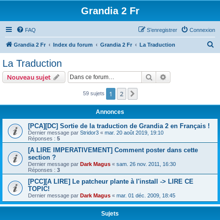
Grandia 2 Fr
FAQ
S’enregistrer
Connexion
R
Grandia 2 Fr
Index du forum
Grandia 2 Fr
La Traduction
e
La Traduction
c
Rechercher
Recherche avanc
Nouveau sujet
h
e
1
2
Suivante
59 sujets
r
Annonces
c
[PCA][DC] Sortie de la traduction de Grandia 2 en Français !
h
Dernier message par
Stridor3
«
mar. 20 août 2019, 19:10
Réponses :
5
e
[A LIRE IMPERATIVEMENT] Comment poster dans cette
r
section ?
Dernier message par
Dark Magus
«
sam. 26 nov. 2011, 16:30
Réponses :
3
[PCC][A LIRE] Le patcheur plante à l'install -> LIRE CE
TOPIC!
Dernier message par
Dark Magus
«
mar. 01 déc. 2009, 18:45
Sujets