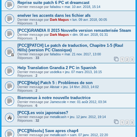
Reprise suite patch 6 PC et dreamcast
Dernier message par
fafadou
«
mar. 10 avr. 2018, 15:14
enelver les accents dans les fichier afs
Dernier message par
Dark Magus
«
lun. 09 avr. 2018, 00:05
Réponses :
1
[PCC]GRANDIA II 2015 Nouvelle version remasterisée Steam
Dernier message par
Dark Magus
«
dim. 08 avr. 2018, 01:31
Réponses :
1
[PCC][PATCH] Le patch de traduction, Chapitre 1-5 (Raul
Hills) (version PC Classique)
Dernier message par
fafadou
«
mar. 21 nov. 2017, 13:00
Réponses :
33
1
2
3
Help Translation Grandia 2 PC in Spanish
Dernier message par
usdelka
«
jeu. 07 mars 2013, 16:15
Réponses :
2
[PCC][Help] Patch 5 : Problèmes de son
Dernier message par
Alistair
«
jeu. 14 févr. 2013, 14:02
Réponses :
2
Bienvenue à notre nouvelle traductrice
Dernier message par
Jamescole
«
mer. 01 août 2012, 03:34
Réponses :
6
[PCC]Les voix japonaises?
Dernier message par
metallicash
«
jeu. 12 janv. 2012, 19:14
Réponses :
32
1
2
3
[PCC][Résolu] Save apres chap4
Dernier message par
metallicash
«
sam. 07 janv. 2012, 22:20