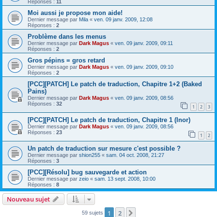
Réponses :
11
Moi aussi je propose mon aide!
Dernier message par
Mila
«
ven. 09 janv. 2009, 12:08
Réponses :
2
Problème dans les menus
Dernier message par
Dark Magus
«
ven. 09 janv. 2009, 09:11
Réponses :
2
Gros pépins = gros retard
Dernier message par
Dark Magus
«
ven. 09 janv. 2009, 09:10
Réponses :
2
[PCC][PATCH] Le patch de traduction, Chapitre 1+2 (Baked
Pains)
Dernier message par
Dark Magus
«
ven. 09 janv. 2009, 08:56
Réponses :
32
1
2
3
[PCC][PATCH] Le patch de traduction, Chapitre 1 (Inor)
Dernier message par
Dark Magus
«
ven. 09 janv. 2009, 08:56
Réponses :
23
1
2
Un patch de traduction sur mesure c'est possible ?
Dernier message par
shion255
«
sam. 04 oct. 2008, 21:27
Réponses :
3
[PCC][Résolu] bug sauvegarde et action
Dernier message par
zeio
«
sam. 13 sept. 2008, 10:00
Réponses :
8
Nouveau sujet
1
2
Suivante
59 sujets