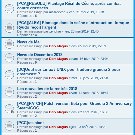
[PCA][RESOLU] Plantage Récif de Cécile, après combat
contre crustacés
Dernier message par
maitreevan
«
ven. 31 mai 2019, 16:38
Réponses :
6
[PCA][ALEA] Plantage dans la scène d'introduction, lorsque
Ryudo reçoit l'argent
Dernier message par
xendhar
«
jeu. 23 mai 2019, 12:40
Réponses :
4
News de Mai
Dernier message par
Dark Magus
«
dim. 05 mai 2019, 22:59
News de Décembre 2018
Dernier message par
Dark Magus
«
sam. 16 févr. 2019, 23:04
Réponses :
9
[DC]Outil sur Linux / UNIX pour traduire grandia 2 pour
dreamcast ?
Dernier message par
Dark Magus
«
mer. 30 janv. 2019, 21:50
Réponses :
1
Les nouvelles de la rentrée 2018
Dernier message par
Dark Magus
«
ven. 14 sept. 2018, 18:41
Réponses :
2
[PCA][PATCH] Patch version Beta pour Grandia 2 Anniversary
Steam/GOG !
Dernier message par
Dark Magus
«
dim. 02 sept. 2018, 16:58
Réponses :
2
[PCC]resistant
Dernier message par
Dark Magus
«
jeu. 23 août 2018, 14:29
Réponses :
1