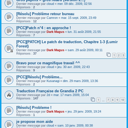
Dernier message par
cloud
«
mer. 09 déc. 2009, 02:56
Réponses :
2
[Résolu] Problème retour bureau
Dernier message par
Camron
«
mar. 15 sept. 2009, 23:49
Réponses :
12
[PCC]Patch n°4 : en approche !
Dernier message par
Dark Magus
«
lun. 31 août 2009, 21:55
Réponses :
7
[PCC][PATCH] Le patch de traduction, Chapitre 1-3 (Lumir
Forest)
Dernier message par
Dark Magus
«
sam. 29 août 2009, 00:11
Réponses :
37
1
2
3
Bravo pour ce magnifique travail ^^
Dernier message par
cloud
«
jeu. 30 avr. 2009, 22:43
Réponses :
9
[PCC][Résolu] Problème...
Dernier message par
Kusanagi
«
dim. 29 mars 2009, 13:36
Réponses :
2
Traduction Française de Grandia 2 PC
Dernier message par
2d
«
mar. 17 mars 2009, 15:04
Réponses :
147
1
7
8
9
10
…
[Résolu] Probleme !
Dernier message par
Dark Magus
«
jeu. 29 janv. 2009, 19:24
Réponses :
1
je propose mon aide
Dernier message par
cloud
«
sam. 10 janv. 2009, 00:38