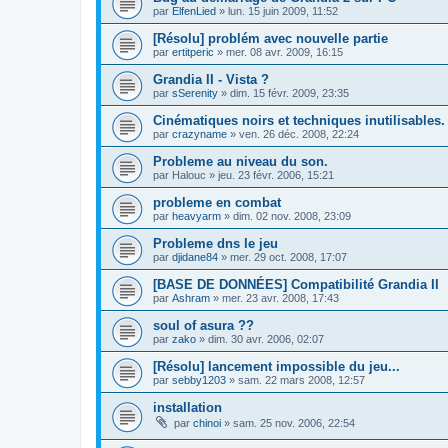
par
ElfenLied
»
lun. 15 juin 2009, 11:52
[Résolu] problém avec nouvelle partie
par
ertitperic
»
mer. 08 avr. 2009, 16:15
Grandia II - Vista ?
par
sSerenity
»
dim. 15 févr. 2009, 23:35
Cinématiques noirs et techniques inutilisables.
par
crazyname
»
ven. 26 déc. 2008, 22:24
Probleme au niveau du son.
par
Halouc
»
jeu. 23 févr. 2006, 15:21
probleme en combat
par
heavyarm
»
dim. 02 nov. 2008, 23:09
Probleme dns le jeu
par
djidane84
»
mer. 29 oct. 2008, 17:07
[BASE DE DONNÉES] Compatibilité Grandia II
par
Ashram
»
mer. 23 avr. 2008, 17:43
soul of asura ??
par
zako
»
dim. 30 avr. 2006, 02:07
[Résolu] lancement impossible du jeu...
par
sebby1203
»
sam. 22 mars 2008, 12:57
installation
par
chinoi
»
sam. 25 nov. 2006, 22:54