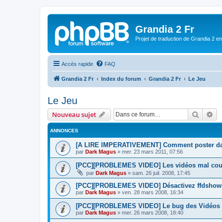
Grandia 2 Fr
Projet de traduction de Grandia 2 e
Accès rapide
FAQ
Grandia 2 Fr
Index du forum
Grandia 2 Fr
Le Jeu
Le Jeu
Recher
Re
Nouveau sujet
ANNONCES
[A LIRE IMPERATIVEMENT] Comment poster dan
par
Dark Magus
»
mer. 23 mars 2011, 07:56
[PCC][PROBLEMES VIDEO] Les vidéos mal co
par
Dark Magus
»
sam. 26 juil. 2008, 17:45
[PCC][PROBLEMES VIDEO] Désactivez ffdshow 
par
Dark Magus
»
ven. 28 mars 2008, 16:34
[PCC][PROBLEMES VIDEO] Le bug des Vidéos
par
Dark Magus
»
mer. 26 mars 2008, 18:40