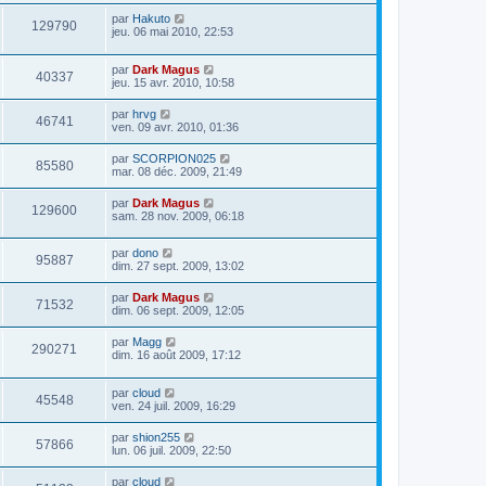
par
Hakuto
129790
jeu. 06 mai 2010, 22:53
par
Dark Magus
40337
jeu. 15 avr. 2010, 10:58
par
hrvg
46741
ven. 09 avr. 2010, 01:36
par
SCORPION025
85580
mar. 08 déc. 2009, 21:49
par
Dark Magus
129600
sam. 28 nov. 2009, 06:18
par
dono
95887
dim. 27 sept. 2009, 13:02
par
Dark Magus
71532
dim. 06 sept. 2009, 12:05
par
Magg
290271
dim. 16 août 2009, 17:12
par
cloud
45548
ven. 24 juil. 2009, 16:29
par
shion255
57866
lun. 06 juil. 2009, 22:50
par
cloud