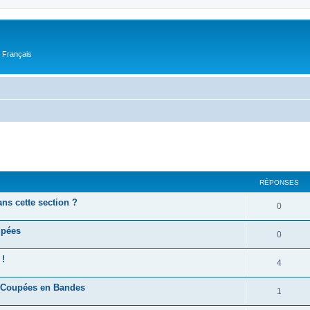
n Français
cher
cherche avancée
RÉPONSES
s cette section ?
0
upées
0
!
4
 Coupées en Bandes
1