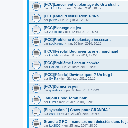
[PCC]Lancement et plantage de Grandia II.
par
THE MIKE
»
ven. 30 déc. 2011, 19:57
[PCC]souci d'installation a 94%
par
pktrix
»
lun. 25 juin 2012, 16:51
[PCC]Plantage de jeu.
par
zephirice
»
dim. 13 mai 2012, 15:38
[PCC]Probleme de plantage incessant
par
soulkyung
»
mar. 26 janv. 2010, 16:25
[PCC][Résolu] Bug inventaire et marchand
par
koohbra
»
dim. 08 mai 2011, 17:27
[PCC]Problème Lenteur caméra.
par
Raiken
»
lun. 28 mars 2011, 20:03
[PCC][Résolu] Devinez quoi ? Un bug !
par
Sy-Ra
»
lun. 21 mars 2011, 22:19
[PCC]Dernier espoir.
par
quentinsz
»
jeu. 10 févr. 2011, 12:42
Toujours bug écran noir
par
Lumi
»
mar. 28 déc. 2010, 02:08
[Playstation 1] Cover pour GRANDIA 1
par
Ashram
»
sam. 21 août 2010, 02:49
Grandia 2 PC : manettes non detectés dans le j
par
kof2006
»
jeu. 25 janv. 2007, 20:06