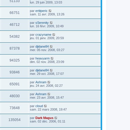
51133
lun. 29 juin 2009, 13:03
par
ertitperic
66751
sam. 11 avr. 2009, 13:26
par
sSerenity
46712
lun. 16 févr. 2009, 10:49
par
crazyname
54382
jeu. 01 janv. 2009, 20:59
par
djidane84
87378
mer. 05 nov. 2008, 03:27
par
heavyarm
94325
dim. 02 nov. 2008, 23:09
par
djidane84
93846
mer. 29 oct. 2008, 17:07
par
Ashram
65091
jeu. 24 avr. 2008, 02:27
par
Ashram
48030
mer. 23 avr. 2008, 15:47
par
cloud
73648
sam. 22 mars 2008, 19:47
par
Dark Magus
135054
sam. 02 déc. 2006, 01:11