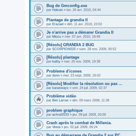
Bug de Gmconfig.exe
par
Hakuto
»
lun. 26 avr. 2010, 04:44
Plantage de grandia II
par
Erazael
»
dim. 11 avr. 2010, 23:02
Je n'arrive pas a démarer Grandia II
par
Miozu
»
mer. 07 avr. 2010, 19:48
[Résolu] GRANDIA 2 BUG
par
SCORPION025
»
sam. 28 nov. 2009, 00:52
[Résolu] plantage
par
kathy
»
mer. 25 nov. 2009, 19:38
Probleme d'icones
par
dono
»
mer. 23 sept. 2009, 19:02
[Résolu] Modifier la résolution ou pas ...
par
karasways
»
ven. 24 juil. 2009, 02:37
Problème vidéo
par
Ben Larras
»
dim. 09 mars 2008, 11:36
problem graphique
par
achraf2033
»
jeu. 09 juil. 2009, 20:00
Crash après le combat de Millenia.
par
Vesta
»
jeu. 02 juil. 2009, 09:24
Bug au démarrage de Grandia 2 sur PC