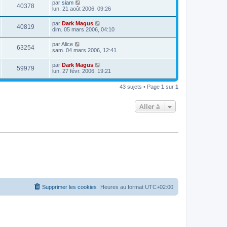
par
siam
40378
lun. 21 août 2006, 09:26
par
Dark Magus
40819
dim. 05 mars 2006, 04:10
par
Alice
63254
sam. 04 mars 2006, 12:41
par
Dark Magus
59979
lun. 27 févr. 2006, 19:21
43 sujets • Page
1
sur
1
Aller à
Supprimer les cookies
Heures au format
UTC+02:00