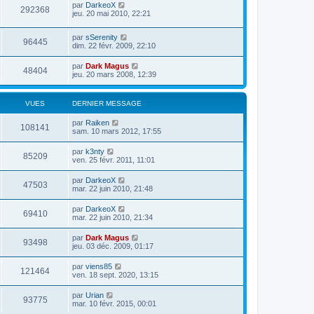
par
DarkeoX
292368
jeu. 20 mai 2010, 22:21
par
sSerenity
96445
dim. 22 févr. 2009, 22:10
par
Dark Magus
48404
jeu. 20 mars 2008, 12:39
VUES
DERNIER MESSAGE
par
Raiken
108141
sam. 10 mars 2012, 17:55
par
k3nty
85209
ven. 25 févr. 2011, 11:01
par
DarkeoX
47503
mar. 22 juin 2010, 21:48
par
DarkeoX
69410
mar. 22 juin 2010, 21:34
par
Dark Magus
93498
jeu. 03 déc. 2009, 01:17
par
viens85
121464
ven. 18 sept. 2020, 13:15
par
Urian
93775
mar. 10 févr. 2015, 00:01