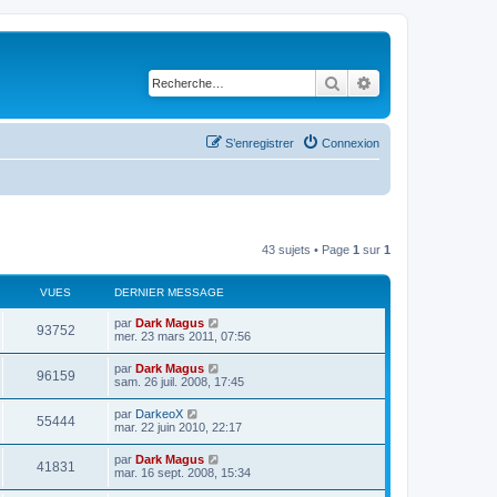
Rechercher
Recherche avancé
S’enregistrer
Connexion
43 sujets • Page
1
sur
1
VUES
DERNIER MESSAGE
par
Dark Magus
93752
mer. 23 mars 2011, 07:56
par
Dark Magus
96159
sam. 26 juil. 2008, 17:45
par
DarkeoX
55444
mar. 22 juin 2010, 22:17
par
Dark Magus
41831
mar. 16 sept. 2008, 15:34