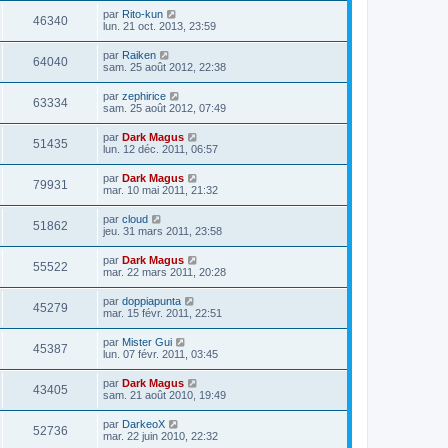
par
Rito-kun
46340
lun. 21 oct. 2013, 23:59
par
Raiken
64040
sam. 25 août 2012, 22:38
par
zephirice
63334
sam. 25 août 2012, 07:49
par
Dark Magus
51435
lun. 12 déc. 2011, 06:57
par
Dark Magus
79931
mar. 10 mai 2011, 21:32
par
cloud
51862
jeu. 31 mars 2011, 23:58
par
Dark Magus
55522
mar. 22 mars 2011, 20:28
par
doppiapunta
45279
mar. 15 févr. 2011, 22:51
par
Mister Gui
45387
lun. 07 févr. 2011, 03:45
par
Dark Magus
43405
sam. 21 août 2010, 19:49
par
DarkeoX
52736
mar. 22 juin 2010, 22:32