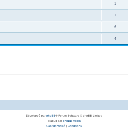
1
1
6
4
Développé par
phpBB
® Forum Software © phpBB Limited
Traduit par
phpBB-fr.com
Confidentialité
|
Conditions