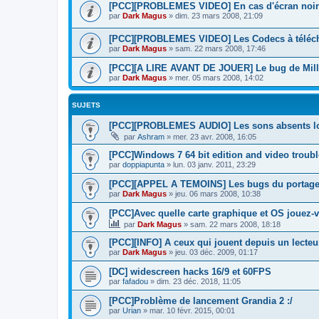
[PCC][PROBLEMES VIDEO] En cas d'écran noir à
par
Dark Magus
»
dim. 23 mars 2008, 21:09
[PCC][PROBLEMES VIDEO] Les Codecs à téléc
par
Dark Magus
»
sam. 22 mars 2008, 17:46
[PCC][A LIRE AVANT DE JOUER] Le bug de Mill
par
Dark Magus
»
mer. 05 mars 2008, 14:02
SUJETS
[PCC][PROBLEMES AUDIO] Les sons absents l
par
Ashram
»
mer. 23 avr. 2008, 16:05
[PCC]Windows 7 64 bit edition and video troub
par
doppiapunta
»
lun. 03 janv. 2011, 23:29
[PCC][APPEL A TEMOINS] Les bugs du portag
par
Dark Magus
»
jeu. 06 mars 2008, 10:38
[PCC]Avec quelle carte graphique et OS jouez-
par
Dark Magus
»
sam. 22 mars 2008, 18:18
[PCC][INFO] A ceux qui jouent depuis un lecteur
par
Dark Magus
»
jeu. 03 déc. 2009, 01:17
[DC] widescreen hacks 16/9 et 60FPS
par
fafadou
»
dim. 23 déc. 2018, 11:05
[PCC]Problème de lancement Grandia 2 :/
par
Urian
»
mar. 10 févr. 2015, 00:01