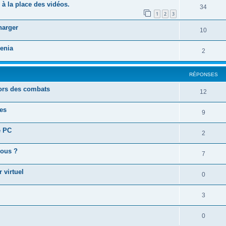
 la place des vidéos.
34
1
2
3
harger
10
enia
2
RÉPONSES
ors des combats
12
les
9
e PC
2
vous ?
7
 virtuel
0
3
0