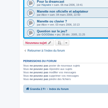
Pour la dreamcast
par
Haywire
»
sam. 06 mai 2006, 19:41
Manette non oficielle et adaptateur
par
Alice
»
sam. 04 mars 2006, 22:50
Manette ou clavier ?
par
Alice
»
ven. 03 mars 2006, 10:13
Question sur le jeu?
par
GOODdoc
»
jeu. 08 déc. 2005, 21:25
Nouveau sujet
Retourner à l’index du forum
PERMISSIONS DU FORUM
Vous
ne pouvez pas
poster de nouveaux sujets
Vous
ne pouvez pas
répondre aux sujets
Vous
ne pouvez pas
modifier vos messages
Vous
ne pouvez pas
supprimer vos messages
Vous
ne pouvez pas
joindre des fichiers
Grandia 2 Fr
Index du forum