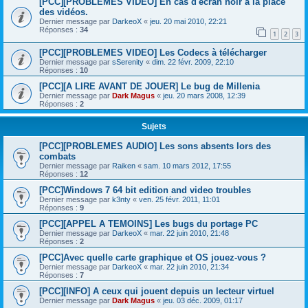
[PCC][PROBLEMES VIDEO] En cas d'écran noir à la place
des vidéos.
Dernier message par
DarkeoX
«
jeu. 20 mai 2010, 22:21
Réponses :
34
1
2
3
[PCC][PROBLEMES VIDEO] Les Codecs à télécharger
Dernier message par
sSerenity
«
dim. 22 févr. 2009, 22:10
Réponses :
10
[PCC][A LIRE AVANT DE JOUER] Le bug de Millenia
Dernier message par
Dark Magus
«
jeu. 20 mars 2008, 12:39
Réponses :
2
Sujets
[PCC][PROBLEMES AUDIO] Les sons absents lors des
combats
Dernier message par
Raiken
«
sam. 10 mars 2012, 17:55
Réponses :
12
[PCC]Windows 7 64 bit edition and video troubles
Dernier message par
k3nty
«
ven. 25 févr. 2011, 11:01
Réponses :
9
[PCC][APPEL A TEMOINS] Les bugs du portage PC
Dernier message par
DarkeoX
«
mar. 22 juin 2010, 21:48
Réponses :
2
[PCC]Avec quelle carte graphique et OS jouez-vous ?
Dernier message par
DarkeoX
«
mar. 22 juin 2010, 21:34
Réponses :
7
[PCC][INFO] A ceux qui jouent depuis un lecteur virtuel
Dernier message par
Dark Magus
«
jeu. 03 déc. 2009, 01:17