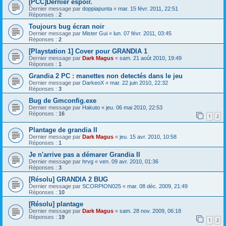
[PCC]Dernier espoir.
Dernier message par
doppiapunta
«
mar. 15 févr. 2011, 22:51
Réponses :
2
Toujours bug écran noir
Dernier message par
Mister Gui
«
lun. 07 févr. 2011, 03:45
Réponses :
2
[Playstation 1] Cover pour GRANDIA 1
Dernier message par
Dark Magus
«
sam. 21 août 2010, 19:49
Réponses :
1
Grandia 2 PC : manettes non detectés dans le jeu
Dernier message par
DarkeoX
«
mar. 22 juin 2010, 22:32
Réponses :
3
Bug de Gmconfig.exe
Dernier message par
Hakuto
«
jeu. 06 mai 2010, 22:53
Réponses :
16
1
2
Plantage de grandia II
Dernier message par
Dark Magus
«
jeu. 15 avr. 2010, 10:58
Réponses :
1
Je n'arrive pas a démarer Grandia II
Dernier message par
hrvg
«
ven. 09 avr. 2010, 01:36
Réponses :
3
[Résolu] GRANDIA 2 BUG
Dernier message par
SCORPION025
«
mar. 08 déc. 2009, 21:49
Réponses :
10
[Résolu] plantage
Dernier message par
Dark Magus
«
sam. 28 nov. 2009, 06:18
Réponses :
19
1
2