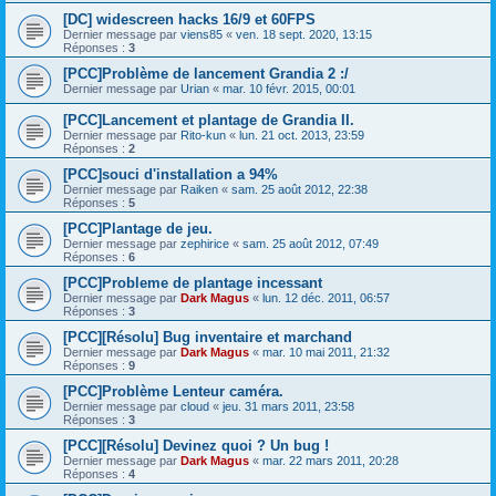
[DC] widescreen hacks 16/9 et 60FPS
Dernier message par
viens85
«
ven. 18 sept. 2020, 13:15
Réponses :
3
[PCC]Problème de lancement Grandia 2 :/
Dernier message par
Urian
«
mar. 10 févr. 2015, 00:01
[PCC]Lancement et plantage de Grandia II.
Dernier message par
Rito-kun
«
lun. 21 oct. 2013, 23:59
Réponses :
2
[PCC]souci d'installation a 94%
Dernier message par
Raiken
«
sam. 25 août 2012, 22:38
Réponses :
5
[PCC]Plantage de jeu.
Dernier message par
zephirice
«
sam. 25 août 2012, 07:49
Réponses :
6
[PCC]Probleme de plantage incessant
Dernier message par
Dark Magus
«
lun. 12 déc. 2011, 06:57
Réponses :
3
[PCC][Résolu] Bug inventaire et marchand
Dernier message par
Dark Magus
«
mar. 10 mai 2011, 21:32
Réponses :
9
[PCC]Problème Lenteur caméra.
Dernier message par
cloud
«
jeu. 31 mars 2011, 23:58
Réponses :
3
[PCC][Résolu] Devinez quoi ? Un bug !
Dernier message par
Dark Magus
«
mar. 22 mars 2011, 20:28
Réponses :
4