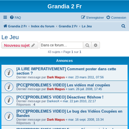
Grandia 2 Fr
FAQ
S’enregistrer
Connexion
R
Grandia 2 Fr
Index du forum
Grandia 2 Fr
Le Jeu
e
Le Jeu
c
Rechercher
Recherche avanc
Nouveau sujet
h
43 sujets • Page
1
sur
1
e
Annonces
r
c
[A LIRE IMPERATIVEMENT] Comment poster dans cette
section ?
h
Dernier message par
Dark Magus
«
mer. 23 mars 2011, 07:56
e
[PCC][PROBLEMES VIDEO] Les vidéos mal coupées
r
Dernier message par
Dark Magus
«
sam. 26 juil. 2008, 17:45
[PCC][PROBLEMES VIDEO] Désactivez ffdshow !
Dernier message par
DarkeoX
«
mar. 22 juin 2010, 22:17
Réponses :
4
[PCC][PROBLEMES VIDEO] Le bug des Vidéos Coupées en
Bandes
Dernier message par
Dark Magus
«
mar. 16 sept. 2008, 15:34
Réponses :
1