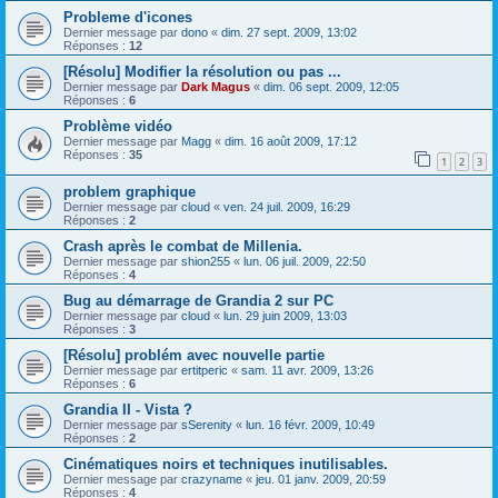
Probleme d'icones
Dernier message par
dono
«
dim. 27 sept. 2009, 13:02
Réponses :
12
[Résolu] Modifier la résolution ou pas ...
Dernier message par
Dark Magus
«
dim. 06 sept. 2009, 12:05
Réponses :
6
Problème vidéo
Dernier message par
Magg
«
dim. 16 août 2009, 17:12
Réponses :
35
1
2
3
problem graphique
Dernier message par
cloud
«
ven. 24 juil. 2009, 16:29
Réponses :
2
Crash après le combat de Millenia.
Dernier message par
shion255
«
lun. 06 juil. 2009, 22:50
Réponses :
4
Bug au démarrage de Grandia 2 sur PC
Dernier message par
cloud
«
lun. 29 juin 2009, 13:03
Réponses :
3
[Résolu] problém avec nouvelle partie
Dernier message par
ertitperic
«
sam. 11 avr. 2009, 13:26
Réponses :
6
Grandia II - Vista ?
Dernier message par
sSerenity
«
lun. 16 févr. 2009, 10:49
Réponses :
2
Cinématiques noirs et techniques inutilisables.
Dernier message par
crazyname
«
jeu. 01 janv. 2009, 20:59
Réponses :
4