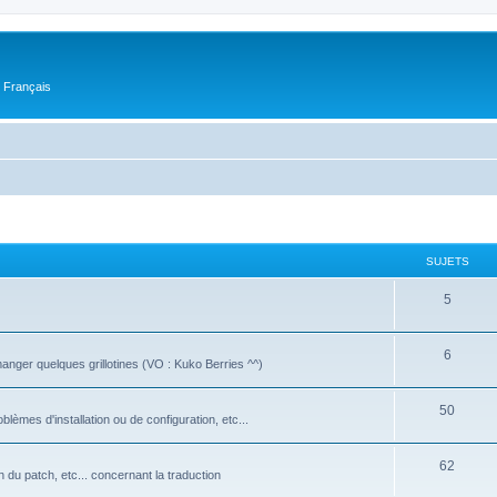
n Français
SUJETS
5
6
manger quelques grillotines (VO : Kuko Berries ^^)
50
oblèmes d'installation ou de configuration, etc...
62
on du patch, etc... concernant la traduction