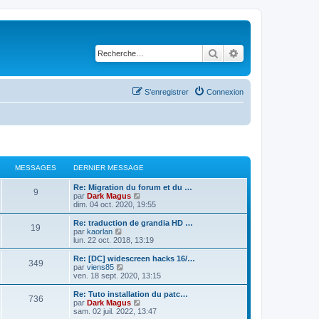
Rechercher
Recherche avancé
S’enregistrer
Connexion
MESSAGES
DERNIER MESSAGE
Re: Migration du forum et du …
9
V
par
Dark Magus
o
dim. 04 oct. 2020, 19:55
i
r
Re: traduction de grandia HD …
19
l
V
par
kaorlan
e
o
lun. 22 oct. 2018, 13:19
d
i
e
r
Re: [DC] widescreen hacks 16/…
349
r
l
V
par
viens85
n
e
o
ven. 18 sept. 2020, 13:15
i
d
i
e
e
r
Re: Tuto installation du patc…
r
736
r
l
V
par
Dark Magus
m
n
e
o
sam. 02 juil. 2022, 13:47
e
i
d
i