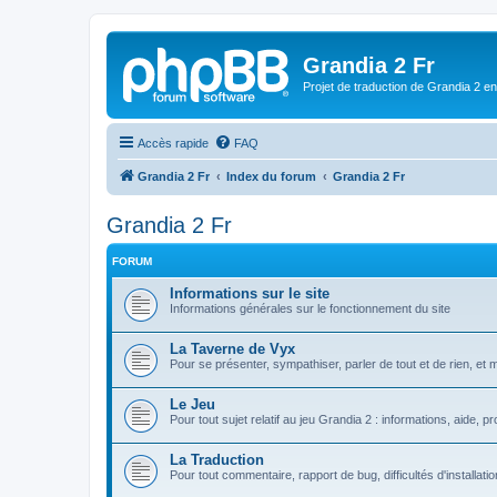
Grandia 2 Fr
Projet de traduction de Grandia 2 e
Accès rapide
FAQ
Grandia 2 Fr
Index du forum
Grandia 2 Fr
Grandia 2 Fr
FORUM
Informations sur le site
Informations générales sur le fonctionnement du site
La Taverne de Vyx
Pour se présenter, sympathiser, parler de tout et de rien, et 
Le Jeu
Pour tout sujet relatif au jeu Grandia 2 : informations, aide, pr
La Traduction
Pour tout commentaire, rapport de bug, difficultés d'installati