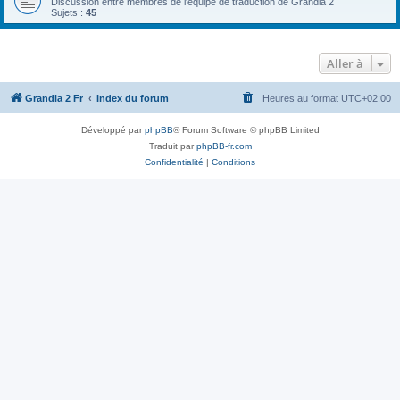
Discussion entre membres de l'équipe de traduction de Grandia 2
Sujets :
45
Aller à
Grandia 2 Fr
Index du forum
Heures au format
UTC+02:00
Développé par
phpBB
® Forum Software © phpBB Limited
Traduit par
phpBB-fr.com
Confidentialité
|
Conditions