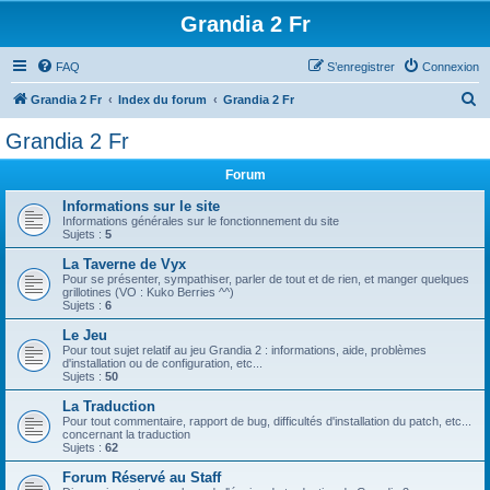
Grandia 2 Fr
FAQ
S’enregistrer
Connexion
R
Grandia 2 Fr
Index du forum
Grandia 2 Fr
e
Grandia 2 Fr
c
Forum
h
e
Informations sur le site
Informations générales sur le fonctionnement du site
r
Sujets :
5
c
La Taverne de Vyx
Pour se présenter, sympathiser, parler de tout et de rien, et manger quelques
h
grillotines (VO : Kuko Berries ^^)
Sujets :
6
e
Le Jeu
r
Pour tout sujet relatif au jeu Grandia 2 : informations, aide, problèmes
d'installation ou de configuration, etc...
Sujets :
50
La Traduction
Pour tout commentaire, rapport de bug, difficultés d'installation du patch, etc...
concernant la traduction
Sujets :
62
Forum Réservé au Staff