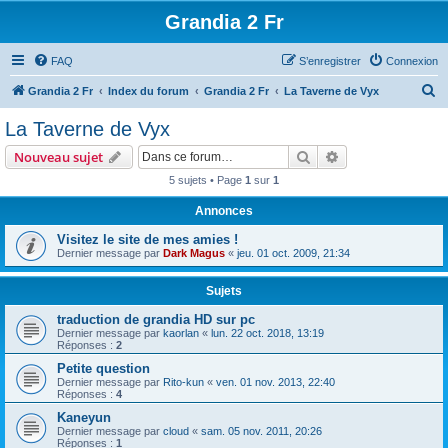
Grandia 2 Fr
FAQ
S’enregistrer
Connexion
R
Grandia 2 Fr
Index du forum
Grandia 2 Fr
La Taverne de Vyx
e
La Taverne de Vyx
c
Rechercher
Recherche avanc
Nouveau sujet
h
5 sujets • Page
1
sur
1
e
Annonces
r
c
Visitez le site de mes amies !
Dernier message par
Dark Magus
«
jeu. 01 oct. 2009, 21:34
h
e
Sujets
r
traduction de grandia HD sur pc
Dernier message par
kaorlan
«
lun. 22 oct. 2018, 13:19
Réponses :
2
Petite question
Dernier message par
Rito-kun
«
ven. 01 nov. 2013, 22:40
Réponses :
4
Kaneyun
Dernier message par
cloud
«
sam. 05 nov. 2011, 20:26
Réponses :
1