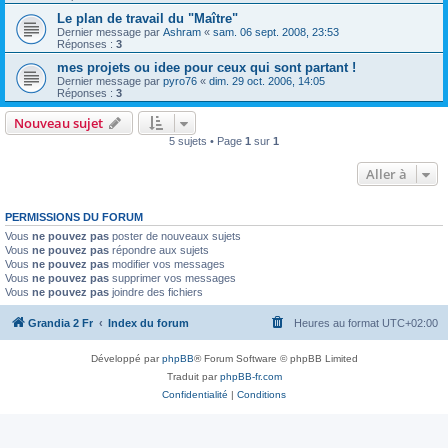
Le plan de travail du "Maître"
Dernier message par
Ashram
«
sam. 06 sept. 2008, 23:53
Réponses :
3
mes projets ou idee pour ceux qui sont partant !
Dernier message par
pyro76
«
dim. 29 oct. 2006, 14:05
Réponses :
3
Nouveau sujet
5 sujets • Page
1
sur
1
Aller à
PERMISSIONS DU FORUM
Vous
ne pouvez pas
poster de nouveaux sujets
Vous
ne pouvez pas
répondre aux sujets
Vous
ne pouvez pas
modifier vos messages
Vous
ne pouvez pas
supprimer vos messages
Vous
ne pouvez pas
joindre des fichiers
Grandia 2 Fr
Index du forum
Heures au format
UTC+02:00
Développé par
phpBB
® Forum Software © phpBB Limited
Traduit par
phpBB-fr.com
Confidentialité
|
Conditions