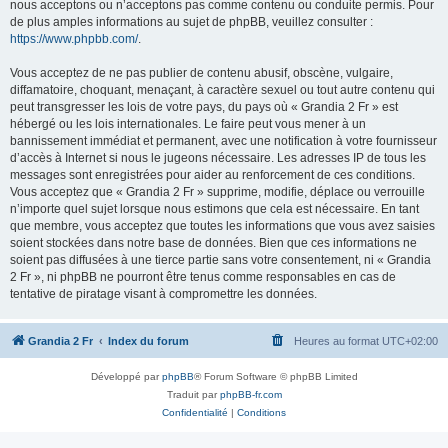
nous acceptons ou n’acceptons pas comme contenu ou conduite permis. Pour
de plus amples informations au sujet de phpBB, veuillez consulter :
https://www.phpbb.com/
.
Vous acceptez de ne pas publier de contenu abusif, obscène, vulgaire,
diffamatoire, choquant, menaçant, à caractère sexuel ou tout autre contenu qui
peut transgresser les lois de votre pays, du pays où « Grandia 2 Fr » est
hébergé ou les lois internationales. Le faire peut vous mener à un
bannissement immédiat et permanent, avec une notification à votre fournisseur
d’accès à Internet si nous le jugeons nécessaire. Les adresses IP de tous les
messages sont enregistrées pour aider au renforcement de ces conditions.
Vous acceptez que « Grandia 2 Fr » supprime, modifie, déplace ou verrouille
n’importe quel sujet lorsque nous estimons que cela est nécessaire. En tant
que membre, vous acceptez que toutes les informations que vous avez saisies
soient stockées dans notre base de données. Bien que ces informations ne
soient pas diffusées à une tierce partie sans votre consentement, ni « Grandia
2 Fr », ni phpBB ne pourront être tenus comme responsables en cas de
tentative de piratage visant à compromettre les données.
Grandia 2 Fr
Index du forum
Heures au format
UTC+02:00
Développé par
phpBB
® Forum Software © phpBB Limited
Traduit par
phpBB-fr.com
Confidentialité
|
Conditions