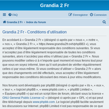
Grandia 2 Fr
FAQ
S’enregistrer
Connexion
R
Grandia 2 Fr
Index du forum
e
Grandia 2 Fr - Conditions d’utilisation
c
h
En accédant à « Grandia 2 Fr » (désigné ci-après par « nous », « notre »,
« nos », « Grandia 2 Fr », « https://www.grandia2fr.ovh/phpBB3 »), vous
e
acceptez d’être légalement responsable des conditions suivantes. Si vous
r
n’acceptez pas d’être légalement responsable de toutes les conditions
suivantes, alors n’accédez pas et/ou n’utilisez pas « Grandia 2 Fr ». Nous
c
pouvons modifier celles-ci à n’importe quel moment et nous ferons tout pour
h
que vous en soyez informé, bien qu’il soit prudent de vérifier régulièrement
celles-ci par vous-même. Si vous continuez d’utiliser « Grandia 2 Fr » alors
e
que des changements ont été effectués, vous acceptez d’être légalement
r
responsable des conditions découlant des mises à jour et/ou modifications.
Nos forums sont développés par phpBB (désigné ci-après par « ils », « eux »,
« leur », « logiciel phpBB », « www.phpbb.com », « phpBB Limited »,
« Équipes phpBB ») qui est un script libre de forum, déclaré sous la licence «
GNU General Public License v2
» (désigné ci-après par « GPL ») et qui peut
être téléchargé depuis
www.phpbb.com
. Le logiciel phpBB facilite seulement
les discussions sur Internet. phpBB Limited n’est pas responsable de ce que