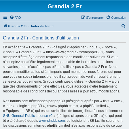
Grandia 2 Fr
FAQ
S’enregistrer
Connexion
R
Grandia 2 Fr
Index du forum
e
Grandia 2 Fr - Conditions d’utilisation
c
h
En accédant à « Grandia 2 Fr » (désigné ci-après par « nous », « notre »,
« nos », « Grandia 2 Fr », « https://www.grandia2fr.ovh/phpBB3 »), vous
e
acceptez d’être légalement responsable des conditions suivantes. Si vous
r
n’acceptez pas d’être légalement responsable de toutes les conditions
suivantes, alors n’accédez pas et/ou n’utilisez pas « Grandia 2 Fr ». Nous
c
pouvons modifier celles-ci à n’importe quel moment et nous ferons tout pour
h
que vous en soyez informé, bien qu’il soit prudent de vérifier régulièrement
celles-ci par vous-même. Si vous continuez d’utiliser « Grandia 2 Fr » alors
e
que des changements ont été effectués, vous acceptez d’être légalement
r
responsable des conditions découlant des mises à jour et/ou modifications.
Nos forums sont développés par phpBB (désigné ci-après par « ils », « eux »,
« leur », « logiciel phpBB », « www.phpbb.com », « phpBB Limited »,
« Équipes phpBB ») qui est un script libre de forum, déclaré sous la licence «
GNU General Public License v2
» (désigné ci-après par « GPL ») et qui peut
être téléchargé depuis
www.phpbb.com
. Le logiciel phpBB facilite seulement
les discussions sur Internet. phpBB Limited n’est pas responsable de ce que