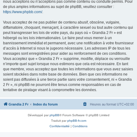
nous acceptons ou n’acceptons pas comme contenu ou conduite permis. Pour
de plus amples informations au sujet de phpBB, veuillez consulter :
https://www.phpbb.com/
.
Vous acceptez de ne pas publier de contenu abusif, obscène, vulgaire,
diffamatoire, choquant, menaçant, à caractère sexuel ou tout autre contenu qui
peut transgresser les lois de votre pays, du pays où « Grandia 2 Fr » est
hébergé ou les lois internationales. Le faire peut vous mener à un
bannissement immédiat et permanent, avec une notification à votre fournisseur
d’accès à Internet si nous le jugeons nécessaire. Les adresses IP de tous les
messages sont enregistrées pour aider au renforcement de ces conditions.
Vous acceptez que « Grandia 2 Fr » supprime, modifie, déplace ou verrouille
n’importe quel sujet lorsque nous estimons que cela est nécessaire. En tant
que membre, vous acceptez que toutes les informations que vous avez saisies
soient stockées dans notre base de données. Bien que ces informations ne
soient pas diffusées à une tierce partie sans votre consentement, ni « Grandia
2 Fr », ni phpBB ne pourront être tenus comme responsables en cas de
tentative de piratage visant à compromettre les données.
Grandia 2 Fr
Index du forum
Heures au format
UTC+02:00
Développé par
phpBB
® Forum Software © phpBB Limited
Traduit par
phpBB-fr.com
Confidentialité
|
Conditions