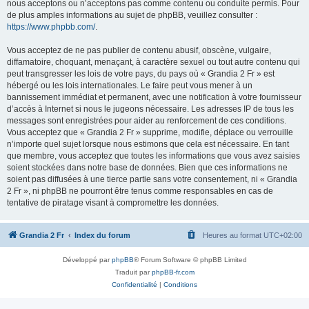
nous acceptons ou n’acceptons pas comme contenu ou conduite permis. Pour
de plus amples informations au sujet de phpBB, veuillez consulter :
https://www.phpbb.com/
.
Vous acceptez de ne pas publier de contenu abusif, obscène, vulgaire,
diffamatoire, choquant, menaçant, à caractère sexuel ou tout autre contenu qui
peut transgresser les lois de votre pays, du pays où « Grandia 2 Fr » est
hébergé ou les lois internationales. Le faire peut vous mener à un
bannissement immédiat et permanent, avec une notification à votre fournisseur
d’accès à Internet si nous le jugeons nécessaire. Les adresses IP de tous les
messages sont enregistrées pour aider au renforcement de ces conditions.
Vous acceptez que « Grandia 2 Fr » supprime, modifie, déplace ou verrouille
n’importe quel sujet lorsque nous estimons que cela est nécessaire. En tant
que membre, vous acceptez que toutes les informations que vous avez saisies
soient stockées dans notre base de données. Bien que ces informations ne
soient pas diffusées à une tierce partie sans votre consentement, ni « Grandia
2 Fr », ni phpBB ne pourront être tenus comme responsables en cas de
tentative de piratage visant à compromettre les données.
Grandia 2 Fr
Index du forum
Heures au format
UTC+02:00
Développé par
phpBB
® Forum Software © phpBB Limited
Traduit par
phpBB-fr.com
Confidentialité
|
Conditions