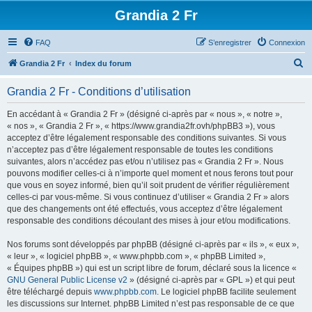
Grandia 2 Fr
FAQ
S’enregistrer
Connexion
R
Grandia 2 Fr
Index du forum
e
Grandia 2 Fr - Conditions d’utilisation
c
h
En accédant à « Grandia 2 Fr » (désigné ci-après par « nous », « notre »,
« nos », « Grandia 2 Fr », « https://www.grandia2fr.ovh/phpBB3 »), vous
e
acceptez d’être légalement responsable des conditions suivantes. Si vous
r
n’acceptez pas d’être légalement responsable de toutes les conditions
suivantes, alors n’accédez pas et/ou n’utilisez pas « Grandia 2 Fr ». Nous
c
pouvons modifier celles-ci à n’importe quel moment et nous ferons tout pour
h
que vous en soyez informé, bien qu’il soit prudent de vérifier régulièrement
celles-ci par vous-même. Si vous continuez d’utiliser « Grandia 2 Fr » alors
e
que des changements ont été effectués, vous acceptez d’être légalement
r
responsable des conditions découlant des mises à jour et/ou modifications.
Nos forums sont développés par phpBB (désigné ci-après par « ils », « eux »,
« leur », « logiciel phpBB », « www.phpbb.com », « phpBB Limited »,
« Équipes phpBB ») qui est un script libre de forum, déclaré sous la licence «
GNU General Public License v2
» (désigné ci-après par « GPL ») et qui peut
être téléchargé depuis
www.phpbb.com
. Le logiciel phpBB facilite seulement
les discussions sur Internet. phpBB Limited n’est pas responsable de ce que