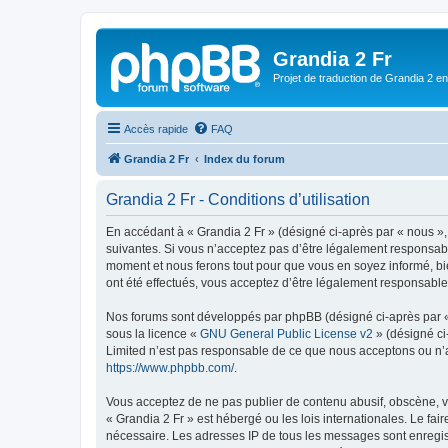
Grandia 2 Fr
Projet de traduction de Grandia 2 e
Accès rapide
FAQ
Grandia 2 Fr
Index du forum
Grandia 2 Fr - Conditions d’utilisation
En accédant à « Grandia 2 Fr » (désigné ci-après par « nous »,
suivantes. Si vous n’acceptez pas d’être légalement responsable
moment et nous ferons tout pour que vous en soyez informé, bie
ont été effectués, vous acceptez d’être légalement responsable
Nos forums sont développés par phpBB (désigné ci-après par « i
sous la licence «
GNU General Public License v2
» (désigné ci
Limited n’est pas responsable de ce que nous acceptons ou n’
https://www.phpbb.com/
.
Vous acceptez de ne pas publier de contenu abusif, obscène, vu
« Grandia 2 Fr » est hébergé ou les lois internationales. Le fa
nécessaire. Les adresses IP de tous les messages sont enregis