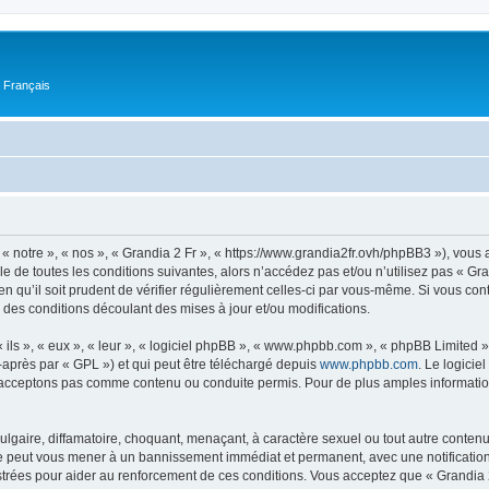
n Français
 « notre », « nos », « Grandia 2 Fr », « https://www.grandia2fr.ovh/phpBB3 »), vou
 de toutes les conditions suivantes, alors n’accédez pas et/ou n’utilisez pas « Gra
n qu’il soit prudent de vérifier régulièrement celles-ci par vous-même. Si vous con
 des conditions découlant des mises à jour et/ou modifications.
ls », « eux », « leur », « logiciel phpBB », « www.phpbb.com », « phpBB Limited »,
-après par « GPL ») et qui peut être téléchargé depuis
www.phpbb.com
. Le logicie
acceptons pas comme contenu ou conduite permis. Pour de plus amples informations
lgaire, diffamatoire, choquant, menaçant, à caractère sexuel ou tout autre contenu 
ire peut vous mener à un bannissement immédiat et permanent, avec une notification 
trées pour aider au renforcement de ces conditions. Vous acceptez que « Grandia 2