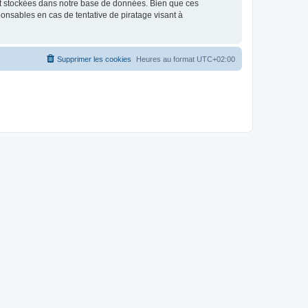
nt stockées dans notre base de données. Bien que ces
onsables en cas de tentative de piratage visant à
Supprimer les cookies
Heures au format
UTC+02:00