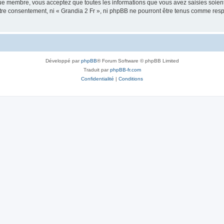
que membre, vous acceptez que toutes les informations que vous avez saisies soie
votre consentement, ni « Grandia 2 Fr », ni phpBB ne pourront être tenus comme resp
Développé par
phpBB
® Forum Software © phpBB Limited
Traduit par
phpBB-fr.com
Confidentialité
|
Conditions