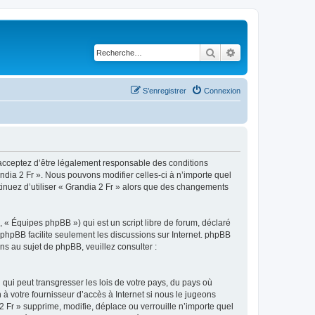
Rechercher
Recherche avancé
S’enregistrer
Connexion
s acceptez d’être légalement responsable des conditions
ndia 2 Fr ». Nous pouvons modifier celles-ci à n’importe quel
tinuez d’utiliser « Grandia 2 Fr » alors que des changements
 « Équipes phpBB ») qui est un script libre de forum, déclaré
l phpBB facilite seulement les discussions sur Internet. phpBB
 au sujet de phpBB, veuillez consulter :
qui peut transgresser les lois de votre pays, du pays où
à votre fournisseur d’accès à Internet si nous le jugeons
 Fr » supprime, modifie, déplace ou verrouille n’importe quel