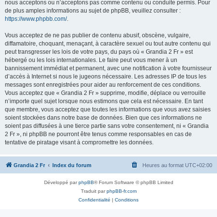
nous acceptons ou n’acceptons pas comme contenu ou conduite permis. Pour
de plus amples informations au sujet de phpBB, veuillez consulter :
https://www.phpbb.com/
.
Vous acceptez de ne pas publier de contenu abusif, obscène, vulgaire,
diffamatoire, choquant, menaçant, à caractère sexuel ou tout autre contenu qui
peut transgresser les lois de votre pays, du pays où « Grandia 2 Fr » est
hébergé ou les lois internationales. Le faire peut vous mener à un
bannissement immédiat et permanent, avec une notification à votre fournisseur
d’accès à Internet si nous le jugeons nécessaire. Les adresses IP de tous les
messages sont enregistrées pour aider au renforcement de ces conditions.
Vous acceptez que « Grandia 2 Fr » supprime, modifie, déplace ou verrouille
n’importe quel sujet lorsque nous estimons que cela est nécessaire. En tant
que membre, vous acceptez que toutes les informations que vous avez saisies
soient stockées dans notre base de données. Bien que ces informations ne
soient pas diffusées à une tierce partie sans votre consentement, ni « Grandia
2 Fr », ni phpBB ne pourront être tenus comme responsables en cas de
tentative de piratage visant à compromettre les données.
Grandia 2 Fr
Index du forum
Heures au format
UTC+02:00
Développé par
phpBB
® Forum Software © phpBB Limited
Traduit par
phpBB-fr.com
Confidentialité
|
Conditions