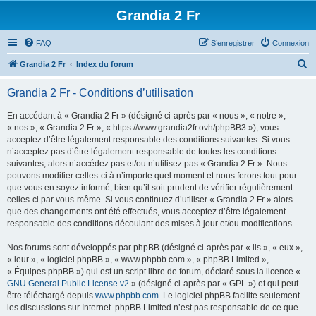
Grandia 2 Fr
FAQ
S’enregistrer
Connexion
R
Grandia 2 Fr
Index du forum
e
Grandia 2 Fr - Conditions d’utilisation
c
h
En accédant à « Grandia 2 Fr » (désigné ci-après par « nous », « notre »,
« nos », « Grandia 2 Fr », « https://www.grandia2fr.ovh/phpBB3 »), vous
e
acceptez d’être légalement responsable des conditions suivantes. Si vous
r
n’acceptez pas d’être légalement responsable de toutes les conditions
suivantes, alors n’accédez pas et/ou n’utilisez pas « Grandia 2 Fr ». Nous
c
pouvons modifier celles-ci à n’importe quel moment et nous ferons tout pour
h
que vous en soyez informé, bien qu’il soit prudent de vérifier régulièrement
celles-ci par vous-même. Si vous continuez d’utiliser « Grandia 2 Fr » alors
e
que des changements ont été effectués, vous acceptez d’être légalement
r
responsable des conditions découlant des mises à jour et/ou modifications.
Nos forums sont développés par phpBB (désigné ci-après par « ils », « eux »,
« leur », « logiciel phpBB », « www.phpbb.com », « phpBB Limited »,
« Équipes phpBB ») qui est un script libre de forum, déclaré sous la licence «
GNU General Public License v2
» (désigné ci-après par « GPL ») et qui peut
être téléchargé depuis
www.phpbb.com
. Le logiciel phpBB facilite seulement
les discussions sur Internet. phpBB Limited n’est pas responsable de ce que