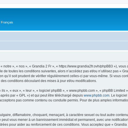
n Français
 « notre », « nos », « Grandia 2 Fr », « https://www.grandia2fr.ovh/phpBB3 »), vou
 de toutes les conditions suivantes, alors n’accédez pas et/ou n’utilisez pas « Gra
n qu’il soit prudent de vérifier régulièrement celles-ci par vous-même. Si vous con
 des conditions découlant des mises à jour et/ou modifications.
ls », « eux », « leur », « logiciel phpBB », « www.phpbb.com », « phpBB Limited »,
-après par « GPL ») et qui peut être téléchargé depuis
www.phpbb.com
. Le logicie
acceptons pas comme contenu ou conduite permis. Pour de plus amples informations
lgaire, diffamatoire, choquant, menaçant, à caractère sexuel ou tout autre contenu 
ire peut vous mener à un bannissement immédiat et permanent, avec une notification 
trées pour aider au renforcement de ces conditions. Vous acceptez que « Grandia 2