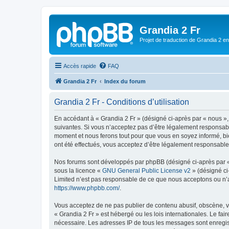
Grandia 2 Fr
Projet de traduction de Grandia 2 e
Accès rapide
FAQ
Grandia 2 Fr
Index du forum
Grandia 2 Fr - Conditions d’utilisation
En accédant à « Grandia 2 Fr » (désigné ci-après par « nous »,
suivantes. Si vous n’acceptez pas d’être légalement responsable
moment et nous ferons tout pour que vous en soyez informé, bie
ont été effectués, vous acceptez d’être légalement responsable
Nos forums sont développés par phpBB (désigné ci-après par « i
sous la licence «
GNU General Public License v2
» (désigné ci
Limited n’est pas responsable de ce que nous acceptons ou n’
https://www.phpbb.com/
.
Vous acceptez de ne pas publier de contenu abusif, obscène, vu
« Grandia 2 Fr » est hébergé ou les lois internationales. Le fa
nécessaire. Les adresses IP de tous les messages sont enregis