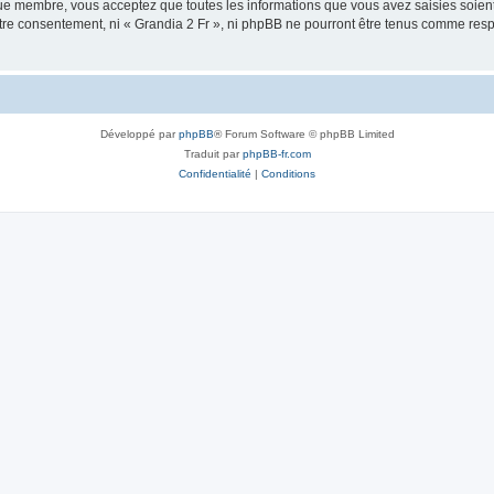
que membre, vous acceptez que toutes les informations que vous avez saisies soie
votre consentement, ni « Grandia 2 Fr », ni phpBB ne pourront être tenus comme resp
Développé par
phpBB
® Forum Software © phpBB Limited
Traduit par
phpBB-fr.com
Confidentialité
|
Conditions