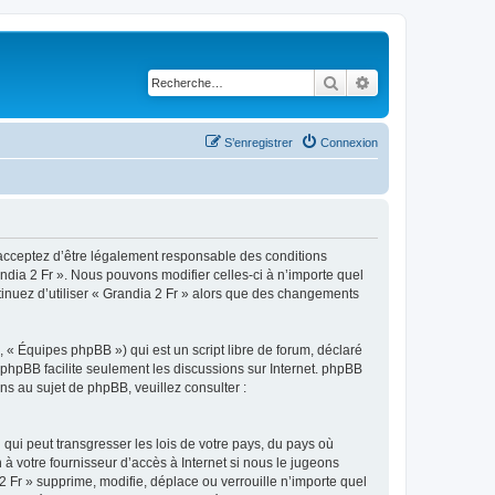
Rechercher
Recherche avancé
S’enregistrer
Connexion
s acceptez d’être légalement responsable des conditions
ndia 2 Fr ». Nous pouvons modifier celles-ci à n’importe quel
tinuez d’utiliser « Grandia 2 Fr » alors que des changements
 « Équipes phpBB ») qui est un script libre de forum, déclaré
l phpBB facilite seulement les discussions sur Internet. phpBB
 au sujet de phpBB, veuillez consulter :
qui peut transgresser les lois de votre pays, du pays où
à votre fournisseur d’accès à Internet si nous le jugeons
 Fr » supprime, modifie, déplace ou verrouille n’importe quel