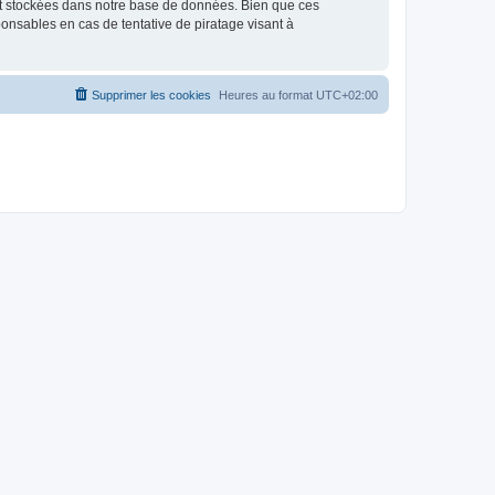
nt stockées dans notre base de données. Bien que ces
onsables en cas de tentative de piratage visant à
Supprimer les cookies
Heures au format
UTC+02:00