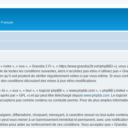
n Français
 « notre », « nos », « Grandia 2 Fr », « https://www.grandia2fr.ovh/phpBB3 »), vou
 de toutes les conditions suivantes, alors n’accédez pas et/ou n’utilisez pas « Gra
n qu’il soit prudent de vérifier régulièrement celles-ci par vous-même. Si vous con
 des conditions découlant des mises à jour et/ou modifications.
ls », « eux », « leur », « logiciel phpBB », « www.phpbb.com », « phpBB Limited »,
-après par « GPL ») et qui peut être téléchargé depuis
www.phpbb.com
. Le logicie
acceptons pas comme contenu ou conduite permis. Pour de plus amples informations
lgaire, diffamatoire, choquant, menaçant, à caractère sexuel ou tout autre contenu 
ire peut vous mener à un bannissement immédiat et permanent, avec une notification 
trées pour aider au renforcement de ces conditions. Vous acceptez que « Grandia 2