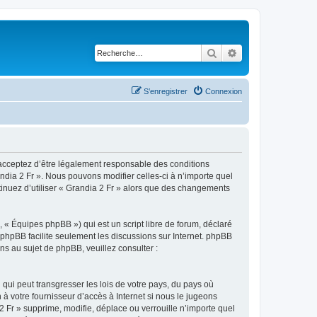
Rechercher
Recherche avancé
S’enregistrer
Connexion
s acceptez d’être légalement responsable des conditions
ndia 2 Fr ». Nous pouvons modifier celles-ci à n’importe quel
tinuez d’utiliser « Grandia 2 Fr » alors que des changements
 « Équipes phpBB ») qui est un script libre de forum, déclaré
l phpBB facilite seulement les discussions sur Internet. phpBB
 au sujet de phpBB, veuillez consulter :
qui peut transgresser les lois de votre pays, du pays où
à votre fournisseur d’accès à Internet si nous le jugeons
 Fr » supprime, modifie, déplace ou verrouille n’importe quel