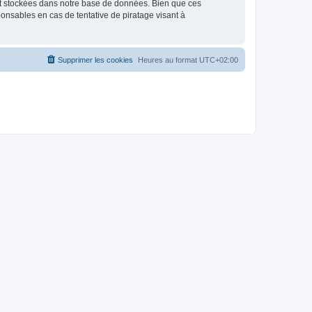
nt stockées dans notre base de données. Bien que ces
onsables en cas de tentative de piratage visant à
Supprimer les cookies
Heures au format
UTC+02:00