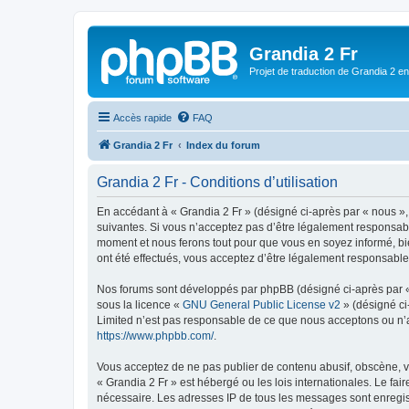
Grandia 2 Fr
Projet de traduction de Grandia 2 e
Accès rapide
FAQ
Grandia 2 Fr
Index du forum
Grandia 2 Fr - Conditions d’utilisation
En accédant à « Grandia 2 Fr » (désigné ci-après par « nous »,
suivantes. Si vous n’acceptez pas d’être légalement responsable
moment et nous ferons tout pour que vous en soyez informé, bie
ont été effectués, vous acceptez d’être légalement responsable
Nos forums sont développés par phpBB (désigné ci-après par « i
sous la licence «
GNU General Public License v2
» (désigné ci
Limited n’est pas responsable de ce que nous acceptons ou n’
https://www.phpbb.com/
.
Vous acceptez de ne pas publier de contenu abusif, obscène, vu
« Grandia 2 Fr » est hébergé ou les lois internationales. Le fa
nécessaire. Les adresses IP de tous les messages sont enregis