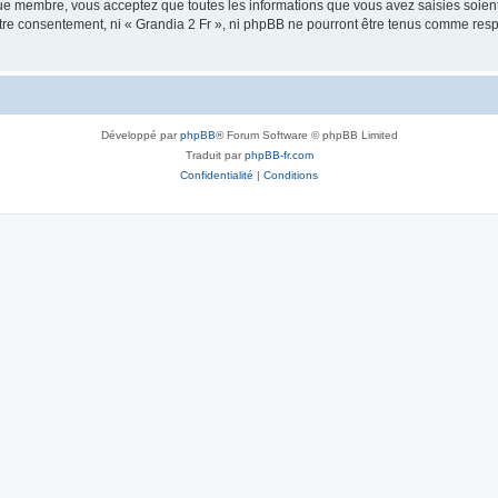
que membre, vous acceptez que toutes les informations que vous avez saisies soie
votre consentement, ni « Grandia 2 Fr », ni phpBB ne pourront être tenus comme resp
Développé par
phpBB
® Forum Software © phpBB Limited
Traduit par
phpBB-fr.com
Confidentialité
|
Conditions