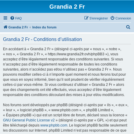
Grandia 2 Fr
FAQ
S’enregistrer
Connexion
R
Grandia 2 Fr
Index du forum
e
Grandia 2 Fr - Conditions d’utilisation
c
h
En accédant à « Grandia 2 Fr » (désigné ci-après par « nous », « notre »,
« nos », « Grandia 2 Fr », « https://www.grandia2fr.ovh/phpBB3 »), vous
e
acceptez d’être légalement responsable des conditions suivantes. Si vous
r
n’acceptez pas d’être légalement responsable de toutes les conditions
suivantes, alors n’accédez pas et/ou n’utilisez pas « Grandia 2 Fr ». Nous
c
pouvons modifier celles-ci à n’importe quel moment et nous ferons tout pour
h
que vous en soyez informé, bien qu’il soit prudent de vérifier régulièrement
celles-ci par vous-même. Si vous continuez d’utiliser « Grandia 2 Fr » alors
e
que des changements ont été effectués, vous acceptez d’être légalement
r
responsable des conditions découlant des mises à jour et/ou modifications.
Nos forums sont développés par phpBB (désigné ci-après par « ils », « eux »,
« leur », « logiciel phpBB », « www.phpbb.com », « phpBB Limited »,
« Équipes phpBB ») qui est un script libre de forum, déclaré sous la licence «
GNU General Public License v2
» (désigné ci-après par « GPL ») et qui peut
être téléchargé depuis
www.phpbb.com
. Le logiciel phpBB facilite seulement
les discussions sur Internet. phpBB Limited n’est pas responsable de ce que