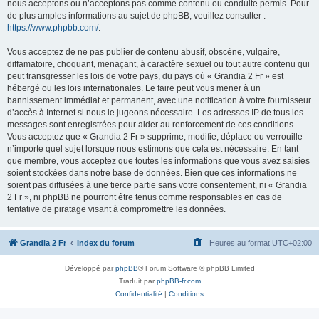
nous acceptons ou n’acceptons pas comme contenu ou conduite permis. Pour
de plus amples informations au sujet de phpBB, veuillez consulter :
https://www.phpbb.com/
.
Vous acceptez de ne pas publier de contenu abusif, obscène, vulgaire,
diffamatoire, choquant, menaçant, à caractère sexuel ou tout autre contenu qui
peut transgresser les lois de votre pays, du pays où « Grandia 2 Fr » est
hébergé ou les lois internationales. Le faire peut vous mener à un
bannissement immédiat et permanent, avec une notification à votre fournisseur
d’accès à Internet si nous le jugeons nécessaire. Les adresses IP de tous les
messages sont enregistrées pour aider au renforcement de ces conditions.
Vous acceptez que « Grandia 2 Fr » supprime, modifie, déplace ou verrouille
n’importe quel sujet lorsque nous estimons que cela est nécessaire. En tant
que membre, vous acceptez que toutes les informations que vous avez saisies
soient stockées dans notre base de données. Bien que ces informations ne
soient pas diffusées à une tierce partie sans votre consentement, ni « Grandia
2 Fr », ni phpBB ne pourront être tenus comme responsables en cas de
tentative de piratage visant à compromettre les données.
Grandia 2 Fr
Index du forum
Heures au format
UTC+02:00
Développé par
phpBB
® Forum Software © phpBB Limited
Traduit par
phpBB-fr.com
Confidentialité
|
Conditions