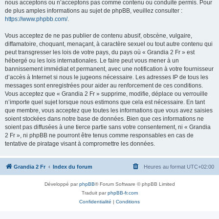
nous acceptons ou n’acceptons pas comme contenu ou conduite permis. Pour
de plus amples informations au sujet de phpBB, veuillez consulter :
https://www.phpbb.com/
.
Vous acceptez de ne pas publier de contenu abusif, obscène, vulgaire,
diffamatoire, choquant, menaçant, à caractère sexuel ou tout autre contenu qui
peut transgresser les lois de votre pays, du pays où « Grandia 2 Fr » est
hébergé ou les lois internationales. Le faire peut vous mener à un
bannissement immédiat et permanent, avec une notification à votre fournisseur
d’accès à Internet si nous le jugeons nécessaire. Les adresses IP de tous les
messages sont enregistrées pour aider au renforcement de ces conditions.
Vous acceptez que « Grandia 2 Fr » supprime, modifie, déplace ou verrouille
n’importe quel sujet lorsque nous estimons que cela est nécessaire. En tant
que membre, vous acceptez que toutes les informations que vous avez saisies
soient stockées dans notre base de données. Bien que ces informations ne
soient pas diffusées à une tierce partie sans votre consentement, ni « Grandia
2 Fr », ni phpBB ne pourront être tenus comme responsables en cas de
tentative de piratage visant à compromettre les données.
Grandia 2 Fr
Index du forum
Heures au format
UTC+02:00
Développé par
phpBB
® Forum Software © phpBB Limited
Traduit par
phpBB-fr.com
Confidentialité
|
Conditions