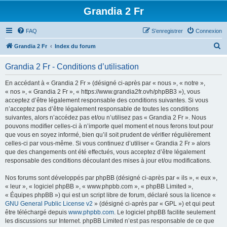
Grandia 2 Fr
FAQ
S’enregistrer
Connexion
R
Grandia 2 Fr
Index du forum
e
Grandia 2 Fr - Conditions d’utilisation
c
h
En accédant à « Grandia 2 Fr » (désigné ci-après par « nous », « notre »,
« nos », « Grandia 2 Fr », « https://www.grandia2fr.ovh/phpBB3 »), vous
e
acceptez d’être légalement responsable des conditions suivantes. Si vous
r
n’acceptez pas d’être légalement responsable de toutes les conditions
suivantes, alors n’accédez pas et/ou n’utilisez pas « Grandia 2 Fr ». Nous
c
pouvons modifier celles-ci à n’importe quel moment et nous ferons tout pour
h
que vous en soyez informé, bien qu’il soit prudent de vérifier régulièrement
celles-ci par vous-même. Si vous continuez d’utiliser « Grandia 2 Fr » alors
e
que des changements ont été effectués, vous acceptez d’être légalement
r
responsable des conditions découlant des mises à jour et/ou modifications.
Nos forums sont développés par phpBB (désigné ci-après par « ils », « eux »,
« leur », « logiciel phpBB », « www.phpbb.com », « phpBB Limited »,
« Équipes phpBB ») qui est un script libre de forum, déclaré sous la licence «
GNU General Public License v2
» (désigné ci-après par « GPL ») et qui peut
être téléchargé depuis
www.phpbb.com
. Le logiciel phpBB facilite seulement
les discussions sur Internet. phpBB Limited n’est pas responsable de ce que