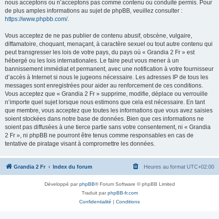
nous acceptons ou n’acceptons pas comme contenu ou conduite permis. Pour
de plus amples informations au sujet de phpBB, veuillez consulter :
https://www.phpbb.com/
.
Vous acceptez de ne pas publier de contenu abusif, obscène, vulgaire,
diffamatoire, choquant, menaçant, à caractère sexuel ou tout autre contenu qui
peut transgresser les lois de votre pays, du pays où « Grandia 2 Fr » est
hébergé ou les lois internationales. Le faire peut vous mener à un
bannissement immédiat et permanent, avec une notification à votre fournisseur
d’accès à Internet si nous le jugeons nécessaire. Les adresses IP de tous les
messages sont enregistrées pour aider au renforcement de ces conditions.
Vous acceptez que « Grandia 2 Fr » supprime, modifie, déplace ou verrouille
n’importe quel sujet lorsque nous estimons que cela est nécessaire. En tant
que membre, vous acceptez que toutes les informations que vous avez saisies
soient stockées dans notre base de données. Bien que ces informations ne
soient pas diffusées à une tierce partie sans votre consentement, ni « Grandia
2 Fr », ni phpBB ne pourront être tenus comme responsables en cas de
tentative de piratage visant à compromettre les données.
Grandia 2 Fr
Index du forum
Heures au format
UTC+02:00
Développé par
phpBB
® Forum Software © phpBB Limited
Traduit par
phpBB-fr.com
Confidentialité
|
Conditions