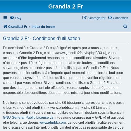
Grandia 2 Fr
FAQ
S’enregistrer
Connexion
R
Grandia 2 Fr
Index du forum
e
Grandia 2 Fr - Conditions d’utilisation
c
h
En accédant à « Grandia 2 Fr » (désigné ci-après par « nous », « notre »,
« nos », « Grandia 2 Fr », « https://www.grandia2fr.ovh/phpBB3 »), vous
e
acceptez d’être légalement responsable des conditions suivantes. Si vous
r
n’acceptez pas d’être légalement responsable de toutes les conditions
suivantes, alors n’accédez pas et/ou n’utilisez pas « Grandia 2 Fr ». Nous
c
pouvons modifier celles-ci à n’importe quel moment et nous ferons tout pour
h
que vous en soyez informé, bien qu’il soit prudent de vérifier régulièrement
celles-ci par vous-même. Si vous continuez d’utiliser « Grandia 2 Fr » alors
e
que des changements ont été effectués, vous acceptez d’être légalement
r
responsable des conditions découlant des mises à jour et/ou modifications.
Nos forums sont développés par phpBB (désigné ci-après par « ils », « eux »,
« leur », « logiciel phpBB », « www.phpbb.com », « phpBB Limited »,
« Équipes phpBB ») qui est un script libre de forum, déclaré sous la licence «
GNU General Public License v2
» (désigné ci-après par « GPL ») et qui peut
être téléchargé depuis
www.phpbb.com
. Le logiciel phpBB facilite seulement
les discussions sur Internet. phpBB Limited n’est pas responsable de ce que