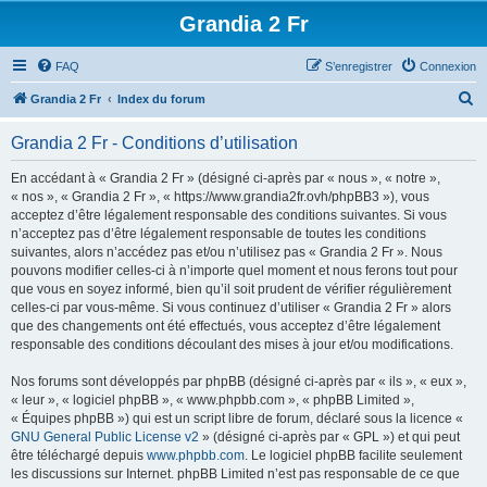
Grandia 2 Fr
FAQ
S’enregistrer
Connexion
R
Grandia 2 Fr
Index du forum
e
Grandia 2 Fr - Conditions d’utilisation
c
h
En accédant à « Grandia 2 Fr » (désigné ci-après par « nous », « notre »,
« nos », « Grandia 2 Fr », « https://www.grandia2fr.ovh/phpBB3 »), vous
e
acceptez d’être légalement responsable des conditions suivantes. Si vous
r
n’acceptez pas d’être légalement responsable de toutes les conditions
suivantes, alors n’accédez pas et/ou n’utilisez pas « Grandia 2 Fr ». Nous
c
pouvons modifier celles-ci à n’importe quel moment et nous ferons tout pour
h
que vous en soyez informé, bien qu’il soit prudent de vérifier régulièrement
celles-ci par vous-même. Si vous continuez d’utiliser « Grandia 2 Fr » alors
e
que des changements ont été effectués, vous acceptez d’être légalement
r
responsable des conditions découlant des mises à jour et/ou modifications.
Nos forums sont développés par phpBB (désigné ci-après par « ils », « eux »,
« leur », « logiciel phpBB », « www.phpbb.com », « phpBB Limited »,
« Équipes phpBB ») qui est un script libre de forum, déclaré sous la licence «
GNU General Public License v2
» (désigné ci-après par « GPL ») et qui peut
être téléchargé depuis
www.phpbb.com
. Le logiciel phpBB facilite seulement
les discussions sur Internet. phpBB Limited n’est pas responsable de ce que