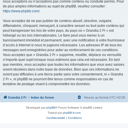
nous acceptons ou n’acceptons pas comme contenu ou conduite permis. Pour
de plus amples informations au sujet de phpBB, veuillez consulter :
https://www.phpbb.com/
.
Vous acceptez de ne pas publier de contenu abusif, obscène, vulgaire,
diffamatoire, choquant, menaçant, à caractère sexuel ou tout autre contenu qui
peut transgresser les lois de votre pays, du pays où « Grandia 2 Fr » est
hébergé ou les lois internationales. Le faire peut vous mener à un
bannissement immédiat et permanent, avec une notification à votre fournisseur
d’accès à Internet si nous le jugeons nécessaire. Les adresses IP de tous les
messages sont enregistrées pour aider au renforcement de ces conditions.
Vous acceptez que « Grandia 2 Fr » supprime, modifie, déplace ou verrouille
n’importe quel sujet lorsque nous estimons que cela est nécessaire. En tant
que membre, vous acceptez que toutes les informations que vous avez saisies
soient stockées dans notre base de données. Bien que ces informations ne
soient pas diffusées à une tierce partie sans votre consentement, ni « Grandia
2 Fr », ni phpBB ne pourront être tenus comme responsables en cas de
tentative de piratage visant à compromettre les données.
Grandia 2 Fr
Index du forum
Heures au format
UTC+02:00
Développé par
phpBB
® Forum Software © phpBB Limited
Traduit par
phpBB-fr.com
Confidentialité
|
Conditions