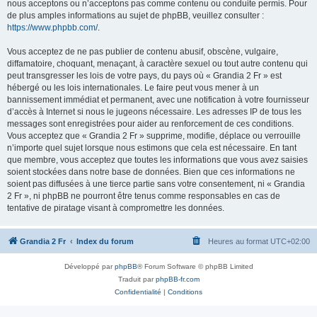
nous acceptons ou n’acceptons pas comme contenu ou conduite permis. Pour
de plus amples informations au sujet de phpBB, veuillez consulter :
https://www.phpbb.com/
.
Vous acceptez de ne pas publier de contenu abusif, obscène, vulgaire,
diffamatoire, choquant, menaçant, à caractère sexuel ou tout autre contenu qui
peut transgresser les lois de votre pays, du pays où « Grandia 2 Fr » est
hébergé ou les lois internationales. Le faire peut vous mener à un
bannissement immédiat et permanent, avec une notification à votre fournisseur
d’accès à Internet si nous le jugeons nécessaire. Les adresses IP de tous les
messages sont enregistrées pour aider au renforcement de ces conditions.
Vous acceptez que « Grandia 2 Fr » supprime, modifie, déplace ou verrouille
n’importe quel sujet lorsque nous estimons que cela est nécessaire. En tant
que membre, vous acceptez que toutes les informations que vous avez saisies
soient stockées dans notre base de données. Bien que ces informations ne
soient pas diffusées à une tierce partie sans votre consentement, ni « Grandia
2 Fr », ni phpBB ne pourront être tenus comme responsables en cas de
tentative de piratage visant à compromettre les données.
Grandia 2 Fr
Index du forum
Heures au format
UTC+02:00
Développé par
phpBB
® Forum Software © phpBB Limited
Traduit par
phpBB-fr.com
Confidentialité
|
Conditions