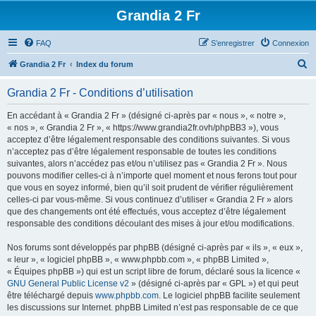
Grandia 2 Fr
FAQ
S’enregistrer
Connexion
R
Grandia 2 Fr
Index du forum
e
Grandia 2 Fr - Conditions d’utilisation
c
h
En accédant à « Grandia 2 Fr » (désigné ci-après par « nous », « notre »,
« nos », « Grandia 2 Fr », « https://www.grandia2fr.ovh/phpBB3 »), vous
e
acceptez d’être légalement responsable des conditions suivantes. Si vous
r
n’acceptez pas d’être légalement responsable de toutes les conditions
suivantes, alors n’accédez pas et/ou n’utilisez pas « Grandia 2 Fr ». Nous
c
pouvons modifier celles-ci à n’importe quel moment et nous ferons tout pour
h
que vous en soyez informé, bien qu’il soit prudent de vérifier régulièrement
celles-ci par vous-même. Si vous continuez d’utiliser « Grandia 2 Fr » alors
e
que des changements ont été effectués, vous acceptez d’être légalement
r
responsable des conditions découlant des mises à jour et/ou modifications.
Nos forums sont développés par phpBB (désigné ci-après par « ils », « eux »,
« leur », « logiciel phpBB », « www.phpbb.com », « phpBB Limited »,
« Équipes phpBB ») qui est un script libre de forum, déclaré sous la licence «
GNU General Public License v2
» (désigné ci-après par « GPL ») et qui peut
être téléchargé depuis
www.phpbb.com
. Le logiciel phpBB facilite seulement
les discussions sur Internet. phpBB Limited n’est pas responsable de ce que