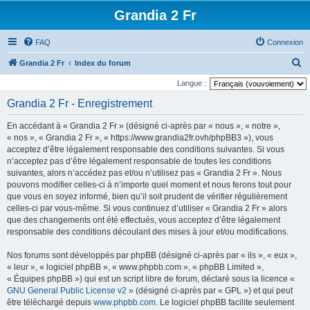
Grandia 2 Fr
FAQ
Connexion
R
Grandia 2 Fr
Index du forum
e
Langue :
c
Grandia 2 Fr - Enregistrement
h
En accédant à « Grandia 2 Fr » (désigné ci-après par « nous », « notre »,
e
« nos », « Grandia 2 Fr », « https://www.grandia2fr.ovh/phpBB3 »), vous
r
acceptez d’être légalement responsable des conditions suivantes. Si vous
n’acceptez pas d’être légalement responsable de toutes les conditions
c
suivantes, alors n’accédez pas et/ou n’utilisez pas « Grandia 2 Fr ». Nous
h
pouvons modifier celles-ci à n’importe quel moment et nous ferons tout pour
e
que vous en soyez informé, bien qu’il soit prudent de vérifier régulièrement
celles-ci par vous-même. Si vous continuez d’utiliser « Grandia 2 Fr » alors
r
que des changements ont été effectués, vous acceptez d’être légalement
responsable des conditions découlant des mises à jour et/ou modifications.
Nos forums sont développés par phpBB (désigné ci-après par « ils », « eux »,
« leur », « logiciel phpBB », « www.phpbb.com », « phpBB Limited »,
« Équipes phpBB ») qui est un script libre de forum, déclaré sous la licence «
GNU General Public License v2
» (désigné ci-après par « GPL ») et qui peut
être téléchargé depuis
www.phpbb.com
. Le logiciel phpBB facilite seulement