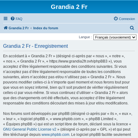
Grandia 2 Fr
FAQ
Connexion
R
Grandia 2 Fr
Index du forum
e
Langue :
c
Grandia 2 Fr - Enregistrement
h
En accédant à « Grandia 2 Fr » (désigné ci-après par « nous », « notre »,
e
« nos », « Grandia 2 Fr », « https://www.grandia2fr.ovh/phpBB3 »), vous
r
acceptez d’être légalement responsable des conditions suivantes. Si vous
n’acceptez pas d’être légalement responsable de toutes les conditions
c
suivantes, alors n’accédez pas et/ou n’utilisez pas « Grandia 2 Fr ». Nous
h
pouvons modifier celles-ci à n’importe quel moment et nous ferons tout pour
e
que vous en soyez informé, bien qu’il soit prudent de vérifier régulièrement
celles-ci par vous-même. Si vous continuez d’utiliser « Grandia 2 Fr » alors
r
que des changements ont été effectués, vous acceptez d’être légalement
responsable des conditions découlant des mises à jour et/ou modifications.
Nos forums sont développés par phpBB (désigné ci-après par « ils », « eux »,
« leur », « logiciel phpBB », « www.phpbb.com », « phpBB Limited »,
« Équipes phpBB ») qui est un script libre de forum, déclaré sous la licence «
GNU General Public License v2
» (désigné ci-après par « GPL ») et qui peut
être téléchargé depuis
www.phpbb.com
. Le logiciel phpBB facilite seulement