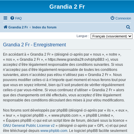
Grandia 2 Fr
FAQ
Connexion
R
Grandia 2 Fr
Index du forum
e
Langue :
c
Grandia 2 Fr - Enregistrement
h
En accédant à « Grandia 2 Fr » (désigné ci-après par « nous », « notre »,
e
« nos », « Grandia 2 Fr », « https://www.grandia2fr.ovh/phpBB3 »), vous
r
acceptez d’être légalement responsable des conditions suivantes. Si vous
n’acceptez pas d’être légalement responsable de toutes les conditions
c
suivantes, alors n’accédez pas et/ou n’utilisez pas « Grandia 2 Fr ». Nous
h
pouvons modifier celles-ci à n’importe quel moment et nous ferons tout pour
e
que vous en soyez informé, bien qu’il soit prudent de vérifier régulièrement
celles-ci par vous-même. Si vous continuez d’utiliser « Grandia 2 Fr » alors
r
que des changements ont été effectués, vous acceptez d’être légalement
responsable des conditions découlant des mises à jour et/ou modifications.
Nos forums sont développés par phpBB (désigné ci-après par « ils », « eux »,
« leur », « logiciel phpBB », « www.phpbb.com », « phpBB Limited »,
« Équipes phpBB ») qui est un script libre de forum, déclaré sous la licence «
GNU General Public License v2
» (désigné ci-après par « GPL ») et qui peut
être téléchargé depuis
www.phpbb.com
. Le logiciel phpBB facilite seulement