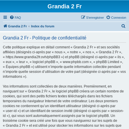
Grandia 2 Fr
FAQ
S’enregistrer
Connexion
R
Grandia 2 Fr
Index du forum
e
Grandia 2 Fr - Politique de confidentialité
c
h
Cette politique explique en détail comment « Grandia 2 Fr » et ses sociétés
affiliées (désignés ci-après par « nous », « notre », « nos », « Grandia 2 Fr »,
e
« https://www.grandia2fr.ovh/phpBB3 ») et phpBB (désigné ci-après par « ils »,
r
« eux », « leur », « logiciel phpBB », « www.phpbb.com », « phpBB Limited »,
« Équipes phpBB ») utilisent n’importe quelle information collectée pendant
c
n’importe quelle session d’utilisation de votre part (désignée ci-après par « vos
h
informations »).
e
Vos informations sont collectées de deux manières. Premièrement, en
r
naviguant sur « Grandia 2 Fr », le logiciel phpBB créera un certain nombre de
cookies, qui sont des petits fichiers textes téléchargés dans les fichiers
temporaires du navigateur Internet de votre ordinateur. Les deux premiers
cookies ne contiennent qu’un identifiant utilisateur (désigné ci-après par
« user-id ») et un identifiant de session invité (désigné ci-après par « session-
id »), qui vous sont automatiquement assignés par le logiciel phpBB. Un
troisième cookie sera créé une fois que vous naviguerez sur les sujets de
« Grandia 2 Fr » et est utilisé pour stocker les informations sur les sujets que