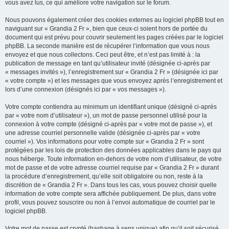
vous avez lus, ce qui améliore votre navigation sur le forum.
Nous pouvons également créer des cookies externes au logiciel phpBB tout en
naviguant sur « Grandia 2 Fr », bien que ceux-ci soient hors de portée du
document qui est prévu pour couvrir seulement les pages créées par le logiciel
phpBB. La seconde manière est de récupérer l’information que vous nous
envoyez et que nous collectons. Ceci peut être, et n’est pas limité à : la
publication de message en tant qu’utilisateur invité (désignée ci-après par
« messages invités »), l’enregistrement sur « Grandia 2 Fr » (désignée ici par
« votre compte ») et les messages que vous envoyez après l’enregistrement et
lors d’une connexion (désignés ici par « vos messages »).
Votre compte contiendra au minimum un identifiant unique (désigné ci-après
par « votre nom d’utilisateur »), un mot de passe personnel utilisé pour la
connexion à votre compte (désigné ci-après par « votre mot de passe »), et
une adresse courriel personnelle valide (désignée ci-après par « votre
courriel »). Vos informations pour votre compte sur « Grandia 2 Fr » sont
protégées par les lois de protection des données applicables dans le pays qui
nous héberge. Toute information en-dehors de votre nom d’utilisateur, de votre
mot de passe et de votre adresse courriel requise par « Grandia 2 Fr » durant
la procédure d’enregistrement, qu’elle soit obligatoire ou non, reste à la
discrétion de « Grandia 2 Fr ». Dans tous les cas, vous pouvez choisir quelle
information de votre compte sera affichée publiquement. De plus, dans votre
profil, vous pouvez souscrire ou non à l’envoi automatique de courriel par le
logiciel phpBB.
Votre mot de passe est crypté (hashage à sens unique) afin qu’il soit sécurisé.