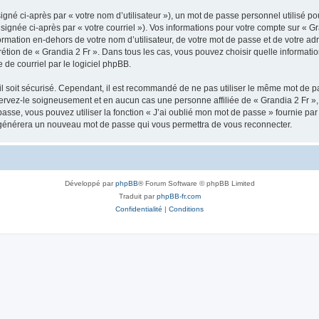
gné ci-après par « votre nom d’utilisateur »), un mot de passe personnel utilisé po
signée ci-après par « votre courriel »). Vos informations pour votre compte sur « Gr
mation en-dehors de votre nom d’utilisateur, de votre mot de passe et de votre adr
iscrétion de « Grandia 2 Fr ». Dans tous les cas, vous pouvez choisir quelle informa
 de courriel par le logiciel phpBB.
l soit sécurisé. Cependant, il est recommandé de ne pas utiliser le même mot de pas
servez-le soigneusement et en aucun cas une personne affiliée de « Grandia 2 Fr 
passe, vous pouvez utiliser la fonction « J’ai oublié mon mot de passe » fournie p
pBB générera un nouveau mot de passe qui vous permettra de vous reconnecter.
Développé par
phpBB
® Forum Software © phpBB Limited
Traduit par
phpBB-fr.com
Confidentialité
|
Conditions