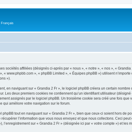
n Français
ses sociétés affiliées (désignés ci-après par « nous », « notre », « nos », « Grandi
pBB », « www.phpbb.com », « phpBB Limited », « Équipes phpBB ») utilisent n’importe
ons »).
t, en naviguant sur « Grandia 2 Fr », le logiciel phpBB créera un certain nombre de
ur. Les deux premiers cookies ne contiennent qu’un identifiant utilisateur (désigné c
ement assignés par le logiciel phpBB. Un troisième cookie sera créé une fois que vou
ce qui améliore votre navigation sur le forum.
 phpBB tout en naviguant sur « Grandia 2 Fr », bien que ceux-ci soient hors de po
écupérer l’information que vous nous envoyez et que nous collectons. Ceci peut êtr
 »), l’enregistrement sur « Grandia 2 Fr » (désignée ici par « votre compte ») et le