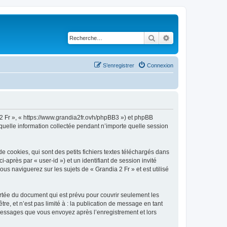
Rechercher
Recherche avancé
S’enregistrer
Connexion
a 2 Fr », « https://www.grandia2fr.ovh/phpBB3 ») et phpBB
 quelle information collectée pendant n’importe quelle session
 cookies, qui sont des petits fichiers textes téléchargés dans
i-après par « user-id ») et un identifiant de session invité
s naviguerez sur les sujets de « Grandia 2 Fr » et est utilisé
rtée du document qui est prévu pour couvrir seulement les
e, et n’est pas limité à : la publication de message en tant
s messages que vous envoyez après l’enregistrement et lors