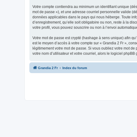
Votre compte contiendra au minimum un identifiant unique (dési
mot de passe »), et une adresse courriel personnelle valide (dé
données applicables dans le pays qui nous héberge. Toute infor
d’enregistrement, qu’elle soit obligatoire ou non, reste à la d
votre profil, vous pouvez souscrire ou non à l’envoi automatique
Votre mot de passe est crypté (hashage à sens unique) afin qu’i
est le moyen d’accès à votre compte sur « Grandia 2 Fr », con
légitimement votre mot de passe. Si vous oubliez votre mot de 
votre nom d’utilisateur et votre courriel, alors le logiciel ph
Grandia 2 Fr
Index du forum