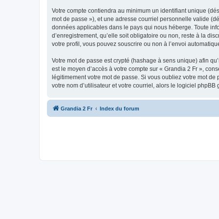
Votre compte contiendra au minimum un identifiant unique (dési
mot de passe »), et une adresse courriel personnelle valide (dé
données applicables dans le pays qui nous héberge. Toute infor
d’enregistrement, qu’elle soit obligatoire ou non, reste à la d
votre profil, vous pouvez souscrire ou non à l’envoi automatique
Votre mot de passe est crypté (hashage à sens unique) afin qu’i
est le moyen d’accès à votre compte sur « Grandia 2 Fr », con
légitimement votre mot de passe. Si vous oubliez votre mot de 
votre nom d’utilisateur et votre courriel, alors le logiciel ph
Grandia 2 Fr
Index du forum