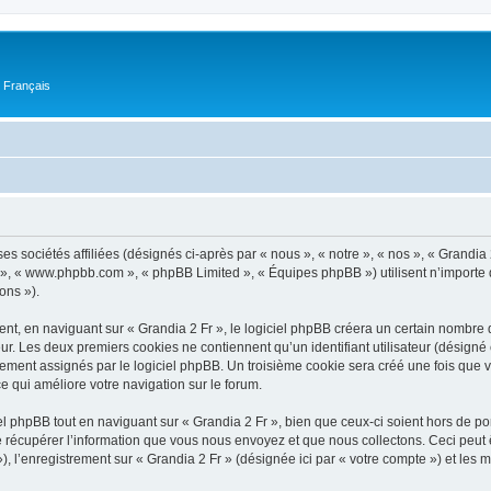
n Français
ses sociétés affiliées (désignés ci-après par « nous », « notre », « nos », « Grandi
pBB », « www.phpbb.com », « phpBB Limited », « Équipes phpBB ») utilisent n’importe
ons »).
t, en naviguant sur « Grandia 2 Fr », le logiciel phpBB créera un certain nombre de
ur. Les deux premiers cookies ne contiennent qu’un identifiant utilisateur (désigné c
ement assignés par le logiciel phpBB. Un troisième cookie sera créé une fois que vou
ce qui améliore votre navigation sur le forum.
 phpBB tout en naviguant sur « Grandia 2 Fr », bien que ceux-ci soient hors de po
écupérer l’information que vous nous envoyez et que nous collectons. Ceci peut êtr
 »), l’enregistrement sur « Grandia 2 Fr » (désignée ici par « votre compte ») et le