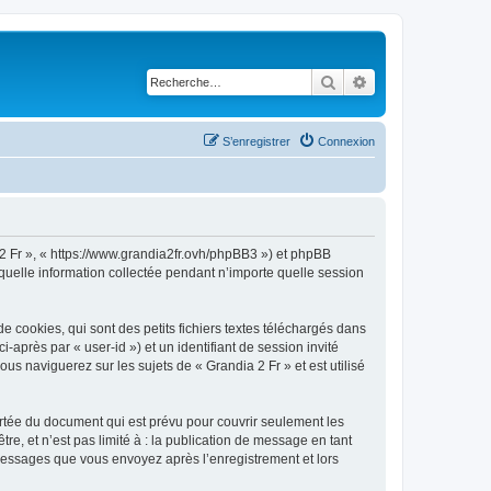
Rechercher
Recherche avancé
S’enregistrer
Connexion
a 2 Fr », « https://www.grandia2fr.ovh/phpBB3 ») et phpBB
 quelle information collectée pendant n’importe quelle session
 cookies, qui sont des petits fichiers textes téléchargés dans
i-après par « user-id ») et un identifiant de session invité
s naviguerez sur les sujets de « Grandia 2 Fr » et est utilisé
rtée du document qui est prévu pour couvrir seulement les
e, et n’est pas limité à : la publication de message en tant
s messages que vous envoyez après l’enregistrement et lors