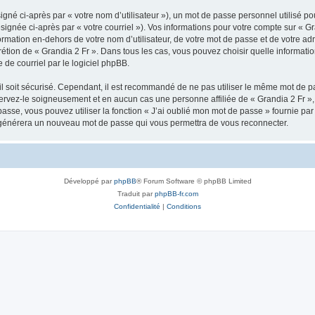
gné ci-après par « votre nom d’utilisateur »), un mot de passe personnel utilisé po
signée ci-après par « votre courriel »). Vos informations pour votre compte sur « Gr
mation en-dehors de votre nom d’utilisateur, de votre mot de passe et de votre adr
iscrétion de « Grandia 2 Fr ». Dans tous les cas, vous pouvez choisir quelle informa
 de courriel par le logiciel phpBB.
l soit sécurisé. Cependant, il est recommandé de ne pas utiliser le même mot de pas
servez-le soigneusement et en aucun cas une personne affiliée de « Grandia 2 Fr 
passe, vous pouvez utiliser la fonction « J’ai oublié mon mot de passe » fournie p
pBB générera un nouveau mot de passe qui vous permettra de vous reconnecter.
Développé par
phpBB
® Forum Software © phpBB Limited
Traduit par
phpBB-fr.com
Confidentialité
|
Conditions