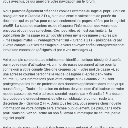
vous avez lus, ce qui améliore votre navigation sur le forum.
Nous pouvons également créer des cookies externes au logiciel phpBB tout en
naviguant sur « Grandia 2 Fr », bien que ceux-ci soient hors de portée du
document qui est prévu pour couvrir seulement les pages créées par le logiciel
phpBB. La seconde manière est de récupérer l’information que vous nous
envoyez et que nous collectons. Ceci peut être, et n’est pas limité à : la
publication de message en tant qu’utilisateur invité (désignée ci-après par
« messages invités »), l’enregistrement sur « Grandia 2 Fr » (désignée ici par
« votre compte ») et les messages que vous envoyez après l’enregistrement et
lors d’une connexion (désignés ici par « vos messages »).
Votre compte contiendra au minimum un identifiant unique (désigné ci-après
par « votre nom d’utilisateur »), un mot de passe personnel utilisé pour la
connexion à votre compte (désigné ci-après par « votre mot de passe »), et
une adresse courriel personnelle valide (désignée ci-après par « votre
courriel »). Vos informations pour votre compte sur « Grandia 2 Fr » sont
protégées par les lois de protection des données applicables dans le pays qui
nous héberge. Toute information en-dehors de votre nom d’utilisateur, de votre
mot de passe et de votre adresse courriel requise par « Grandia 2 Fr » durant
la procédure d’enregistrement, qu’elle soit obligatoire ou non, reste à la
discrétion de « Grandia 2 Fr ». Dans tous les cas, vous pouvez choisir quelle
information de votre compte sera affichée publiquement. De plus, dans votre
profil, vous pouvez souscrire ou non à l’envoi automatique de courriel par le
logiciel phpBB.
Votre mot de passe est crypté (hashage à sens unique) afin qu’il soit sécurisé.