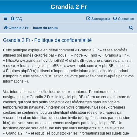
Grandia 2 Fr
FAQ
S’enregistrer
Connexion
R
Grandia 2 Fr
Index du forum
e
Grandia 2 Fr - Politique de confidentialité
c
h
Cette politique explique en détail comment « Grandia 2 Fr » et ses sociétés
affiliées (désignés ci-après par « nous », « notre », « nos », « Grandia 2 Fr »,
e
« https://www.grandia2fr.ovh/phpBB3 ») et phpBB (désigné ci-après par « ils »,
r
« eux », « leur », « logiciel phpBB », « www.phpbb.com », « phpBB Limited »,
« Équipes phpBB ») utilisent n’importe quelle information collectée pendant
c
n’importe quelle session d’utilisation de votre part (désignée ci-après par « vos
h
informations »).
e
Vos informations sont collectées de deux manières. Premièrement, en
r
naviguant sur « Grandia 2 Fr », le logiciel phpBB créera un certain nombre de
cookies, qui sont des petits fichiers textes téléchargés dans les fichiers
temporaires du navigateur Internet de votre ordinateur. Les deux premiers
cookies ne contiennent qu’un identifiant utilisateur (désigné ci-après par
« user-id ») et un identifiant de session invité (désigné ci-après par « session-
id »), qui vous sont automatiquement assignés par le logiciel phpBB. Un
troisième cookie sera créé une fois que vous naviguerez sur les sujets de
« Grandia 2 Fr » et est utilisé pour stocker les informations sur les sujets que