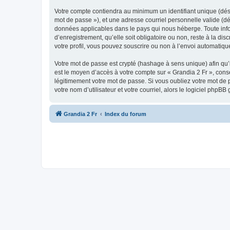
Votre compte contiendra au minimum un identifiant unique (dési
mot de passe »), et une adresse courriel personnelle valide (dé
données applicables dans le pays qui nous héberge. Toute infor
d’enregistrement, qu’elle soit obligatoire ou non, reste à la d
votre profil, vous pouvez souscrire ou non à l’envoi automatique
Votre mot de passe est crypté (hashage à sens unique) afin qu’i
est le moyen d’accès à votre compte sur « Grandia 2 Fr », con
légitimement votre mot de passe. Si vous oubliez votre mot de 
votre nom d’utilisateur et votre courriel, alors le logiciel ph
Grandia 2 Fr
Index du forum