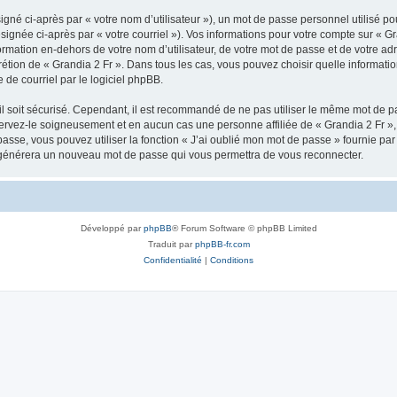
gné ci-après par « votre nom d’utilisateur »), un mot de passe personnel utilisé po
signée ci-après par « votre courriel »). Vos informations pour votre compte sur « Gr
mation en-dehors de votre nom d’utilisateur, de votre mot de passe et de votre adr
iscrétion de « Grandia 2 Fr ». Dans tous les cas, vous pouvez choisir quelle informa
 de courriel par le logiciel phpBB.
l soit sécurisé. Cependant, il est recommandé de ne pas utiliser le même mot de pas
servez-le soigneusement et en aucun cas une personne affiliée de « Grandia 2 Fr 
passe, vous pouvez utiliser la fonction « J’ai oublié mon mot de passe » fournie p
pBB générera un nouveau mot de passe qui vous permettra de vous reconnecter.
Développé par
phpBB
® Forum Software © phpBB Limited
Traduit par
phpBB-fr.com
Confidentialité
|
Conditions