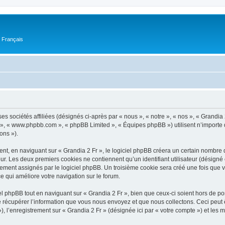
n Français
ses sociétés affiliées (désignés ci-après par « nous », « notre », « nos », « Grandi
pBB », « www.phpbb.com », « phpBB Limited », « Équipes phpBB ») utilisent n’importe
ons »).
t, en naviguant sur « Grandia 2 Fr », le logiciel phpBB créera un certain nombre de
ur. Les deux premiers cookies ne contiennent qu’un identifiant utilisateur (désigné c
ement assignés par le logiciel phpBB. Un troisième cookie sera créé une fois que vou
ce qui améliore votre navigation sur le forum.
 phpBB tout en naviguant sur « Grandia 2 Fr », bien que ceux-ci soient hors de po
écupérer l’information que vous nous envoyez et que nous collectons. Ceci peut êtr
 »), l’enregistrement sur « Grandia 2 Fr » (désignée ici par « votre compte ») et le