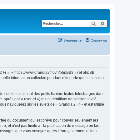
Rechercher
Recherche avancé
S’enregistrer
Connexion
a 2 Fr », « https://www.grandia2fr.ovh/phpBB3 ») et phpBB
 quelle information collectée pendant n’importe quelle session
 cookies, qui sont des petits fichiers textes téléchargés dans
i-après par « user-id ») et un identifiant de session invité
s naviguerez sur les sujets de « Grandia 2 Fr » et est utilisé
rtée du document qui est prévu pour couvrir seulement les
e, et n’est pas limité à : la publication de message en tant
s messages que vous envoyez après l’enregistrement et lors