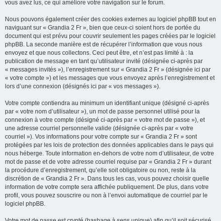
vous avez lus, ce qui améliore votre navigation sur le forum.
Nous pouvons également créer des cookies externes au logiciel phpBB tout en
naviguant sur « Grandia 2 Fr », bien que ceux-ci soient hors de portée du
document qui est prévu pour couvrir seulement les pages créées par le logiciel
phpBB. La seconde manière est de récupérer l’information que vous nous
envoyez et que nous collectons. Ceci peut être, et n’est pas limité à : la
publication de message en tant qu’utilisateur invité (désignée ci-après par
« messages invités »), l’enregistrement sur « Grandia 2 Fr » (désignée ici par
« votre compte ») et les messages que vous envoyez après l’enregistrement et
lors d’une connexion (désignés ici par « vos messages »).
Votre compte contiendra au minimum un identifiant unique (désigné ci-après
par « votre nom d’utilisateur »), un mot de passe personnel utilisé pour la
connexion à votre compte (désigné ci-après par « votre mot de passe »), et
une adresse courriel personnelle valide (désignée ci-après par « votre
courriel »). Vos informations pour votre compte sur « Grandia 2 Fr » sont
protégées par les lois de protection des données applicables dans le pays qui
nous héberge. Toute information en-dehors de votre nom d’utilisateur, de votre
mot de passe et de votre adresse courriel requise par « Grandia 2 Fr » durant
la procédure d’enregistrement, qu’elle soit obligatoire ou non, reste à la
discrétion de « Grandia 2 Fr ». Dans tous les cas, vous pouvez choisir quelle
information de votre compte sera affichée publiquement. De plus, dans votre
profil, vous pouvez souscrire ou non à l’envoi automatique de courriel par le
logiciel phpBB.
Votre mot de passe est crypté (hashage à sens unique) afin qu’il soit sécurisé.