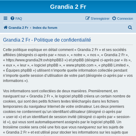
Grandia 2 Fr
FAQ
S’enregistrer
Connexion
R
Grandia 2 Fr
Index du forum
e
Grandia 2 Fr - Politique de confidentialité
c
h
Cette politique explique en détail comment « Grandia 2 Fr » et ses sociétés
affiliées (désignés ci-après par « nous », « notre », « nos », « Grandia 2 Fr »,
e
« https://www.grandia2fr.ovh/phpBB3 ») et phpBB (désigné ci-après par « ils »,
r
« eux », « leur », « logiciel phpBB », « www.phpbb.com », « phpBB Limited »,
« Équipes phpBB ») utilisent n’importe quelle information collectée pendant
c
n’importe quelle session d’utilisation de votre part (désignée ci-après par « vos
h
informations »).
e
Vos informations sont collectées de deux manières. Premièrement, en
r
naviguant sur « Grandia 2 Fr », le logiciel phpBB créera un certain nombre de
cookies, qui sont des petits fichiers textes téléchargés dans les fichiers
temporaires du navigateur Internet de votre ordinateur. Les deux premiers
cookies ne contiennent qu’un identifiant utilisateur (désigné ci-après par
« user-id ») et un identifiant de session invité (désigné ci-après par « session-
id »), qui vous sont automatiquement assignés par le logiciel phpBB. Un
troisième cookie sera créé une fois que vous naviguerez sur les sujets de
« Grandia 2 Fr » et est utilisé pour stocker les informations sur les sujets que