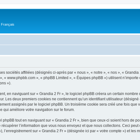
n Français
ses sociétés affiliées (désignés ci-après par « nous », « notre », « nos », « Grandi
pBB », « www.phpbb.com », « phpBB Limited », « Équipes phpBB ») utilisent n’importe
ons »).
t, en naviguant sur « Grandia 2 Fr », le logiciel phpBB créera un certain nombre de
ur. Les deux premiers cookies ne contiennent qu’un identifiant utilisateur (désigné c
ement assignés par le logiciel phpBB. Un troisième cookie sera créé une fois que vou
ce qui améliore votre navigation sur le forum.
 phpBB tout en naviguant sur « Grandia 2 Fr », bien que ceux-ci soient hors de po
écupérer l’information que vous nous envoyez et que nous collectons. Ceci peut êtr
 »), l’enregistrement sur « Grandia 2 Fr » (désignée ici par « votre compte ») et le