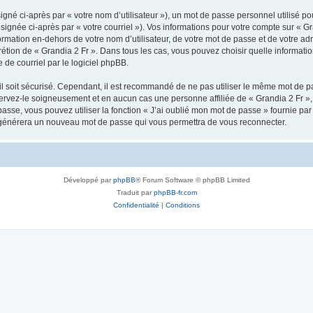
gné ci-après par « votre nom d’utilisateur »), un mot de passe personnel utilisé po
signée ci-après par « votre courriel »). Vos informations pour votre compte sur « Gr
mation en-dehors de votre nom d’utilisateur, de votre mot de passe et de votre adr
iscrétion de « Grandia 2 Fr ». Dans tous les cas, vous pouvez choisir quelle informa
 de courriel par le logiciel phpBB.
l soit sécurisé. Cependant, il est recommandé de ne pas utiliser le même mot de pas
servez-le soigneusement et en aucun cas une personne affiliée de « Grandia 2 Fr 
passe, vous pouvez utiliser la fonction « J’ai oublié mon mot de passe » fournie p
pBB générera un nouveau mot de passe qui vous permettra de vous reconnecter.
Développé par
phpBB
® Forum Software © phpBB Limited
Traduit par
phpBB-fr.com
Confidentialité
|
Conditions