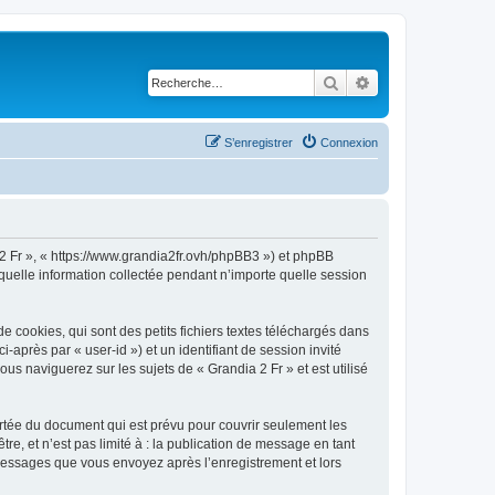
Rechercher
Recherche avancé
S’enregistrer
Connexion
a 2 Fr », « https://www.grandia2fr.ovh/phpBB3 ») et phpBB
 quelle information collectée pendant n’importe quelle session
 cookies, qui sont des petits fichiers textes téléchargés dans
i-après par « user-id ») et un identifiant de session invité
s naviguerez sur les sujets de « Grandia 2 Fr » et est utilisé
rtée du document qui est prévu pour couvrir seulement les
e, et n’est pas limité à : la publication de message en tant
s messages que vous envoyez après l’enregistrement et lors