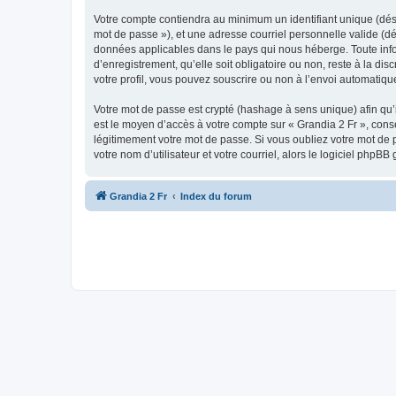
Votre compte contiendra au minimum un identifiant unique (dési
mot de passe »), et une adresse courriel personnelle valide (dé
données applicables dans le pays qui nous héberge. Toute infor
d’enregistrement, qu’elle soit obligatoire ou non, reste à la d
votre profil, vous pouvez souscrire ou non à l’envoi automatique
Votre mot de passe est crypté (hashage à sens unique) afin qu’i
est le moyen d’accès à votre compte sur « Grandia 2 Fr », con
légitimement votre mot de passe. Si vous oubliez votre mot de 
votre nom d’utilisateur et votre courriel, alors le logiciel ph
Grandia 2 Fr
Index du forum