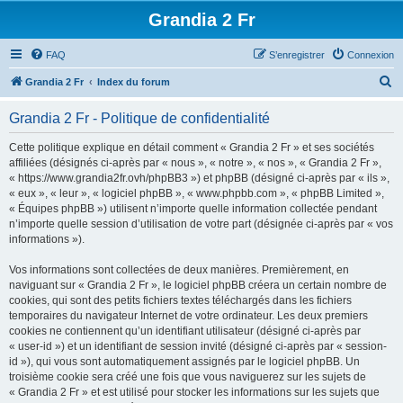
Grandia 2 Fr
FAQ
S’enregistrer
Connexion
R
Grandia 2 Fr
Index du forum
e
Grandia 2 Fr - Politique de confidentialité
c
h
Cette politique explique en détail comment « Grandia 2 Fr » et ses sociétés
affiliées (désignés ci-après par « nous », « notre », « nos », « Grandia 2 Fr »,
e
« https://www.grandia2fr.ovh/phpBB3 ») et phpBB (désigné ci-après par « ils »,
r
« eux », « leur », « logiciel phpBB », « www.phpbb.com », « phpBB Limited »,
« Équipes phpBB ») utilisent n’importe quelle information collectée pendant
c
n’importe quelle session d’utilisation de votre part (désignée ci-après par « vos
h
informations »).
e
Vos informations sont collectées de deux manières. Premièrement, en
r
naviguant sur « Grandia 2 Fr », le logiciel phpBB créera un certain nombre de
cookies, qui sont des petits fichiers textes téléchargés dans les fichiers
temporaires du navigateur Internet de votre ordinateur. Les deux premiers
cookies ne contiennent qu’un identifiant utilisateur (désigné ci-après par
« user-id ») et un identifiant de session invité (désigné ci-après par « session-
id »), qui vous sont automatiquement assignés par le logiciel phpBB. Un
troisième cookie sera créé une fois que vous naviguerez sur les sujets de
« Grandia 2 Fr » et est utilisé pour stocker les informations sur les sujets que