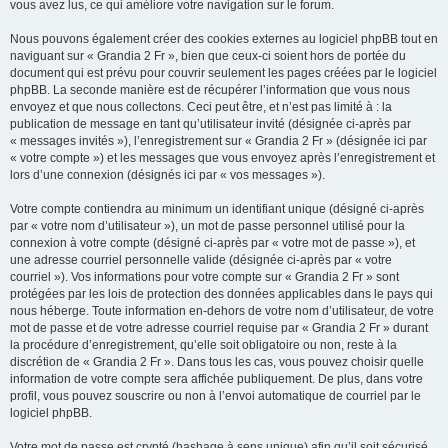
vous avez lus, ce qui améliore votre navigation sur le forum.
Nous pouvons également créer des cookies externes au logiciel phpBB tout en
naviguant sur « Grandia 2 Fr », bien que ceux-ci soient hors de portée du
document qui est prévu pour couvrir seulement les pages créées par le logiciel
phpBB. La seconde manière est de récupérer l’information que vous nous
envoyez et que nous collectons. Ceci peut être, et n’est pas limité à : la
publication de message en tant qu’utilisateur invité (désignée ci-après par
« messages invités »), l’enregistrement sur « Grandia 2 Fr » (désignée ici par
« votre compte ») et les messages que vous envoyez après l’enregistrement et
lors d’une connexion (désignés ici par « vos messages »).
Votre compte contiendra au minimum un identifiant unique (désigné ci-après
par « votre nom d’utilisateur »), un mot de passe personnel utilisé pour la
connexion à votre compte (désigné ci-après par « votre mot de passe »), et
une adresse courriel personnelle valide (désignée ci-après par « votre
courriel »). Vos informations pour votre compte sur « Grandia 2 Fr » sont
protégées par les lois de protection des données applicables dans le pays qui
nous héberge. Toute information en-dehors de votre nom d’utilisateur, de votre
mot de passe et de votre adresse courriel requise par « Grandia 2 Fr » durant
la procédure d’enregistrement, qu’elle soit obligatoire ou non, reste à la
discrétion de « Grandia 2 Fr ». Dans tous les cas, vous pouvez choisir quelle
information de votre compte sera affichée publiquement. De plus, dans votre
profil, vous pouvez souscrire ou non à l’envoi automatique de courriel par le
logiciel phpBB.
Votre mot de passe est crypté (hashage à sens unique) afin qu’il soit sécurisé.