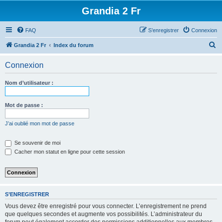
Grandia 2 Fr
FAQ
S’enregistrer
Connexion
R
Grandia 2 Fr
Index du forum
e
Connexion
c
h
Nom d’utilisateur :
e
r
Mot de passe :
c
J’ai oublié mon mot de passe
h
e
Se souvenir de moi
Cacher mon statut en ligne pour cette session
r
S’ENREGISTRER
Vous devez être enregistré pour vous connecter. L’enregistrement ne prend
que quelques secondes et augmente vos possibilités. L’administrateur du
forum peut également accorder des permissions additionnelles aux membres