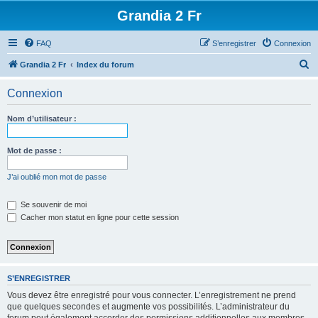
Grandia 2 Fr
FAQ
S’enregistrer
Connexion
R
Grandia 2 Fr
Index du forum
e
Connexion
c
h
Nom d’utilisateur :
e
r
Mot de passe :
c
J’ai oublié mon mot de passe
h
e
Se souvenir de moi
Cacher mon statut en ligne pour cette session
r
S’ENREGISTRER
Vous devez être enregistré pour vous connecter. L’enregistrement ne prend
que quelques secondes et augmente vos possibilités. L’administrateur du
forum peut également accorder des permissions additionnelles aux membres