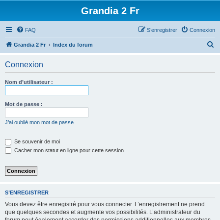
Grandia 2 Fr
FAQ
S’enregistrer
Connexion
R
Grandia 2 Fr
Index du forum
e
Connexion
c
h
Nom d’utilisateur :
e
r
Mot de passe :
c
J’ai oublié mon mot de passe
h
e
Se souvenir de moi
Cacher mon statut en ligne pour cette session
r
S’ENREGISTRER
Vous devez être enregistré pour vous connecter. L’enregistrement ne prend
que quelques secondes et augmente vos possibilités. L’administrateur du
forum peut également accorder des permissions additionnelles aux membres