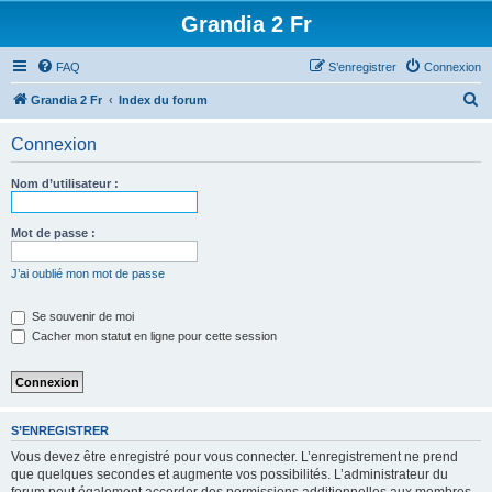
Grandia 2 Fr
FAQ
S’enregistrer
Connexion
R
Grandia 2 Fr
Index du forum
e
Connexion
c
h
Nom d’utilisateur :
e
r
Mot de passe :
c
J’ai oublié mon mot de passe
h
e
Se souvenir de moi
Cacher mon statut en ligne pour cette session
r
S’ENREGISTRER
Vous devez être enregistré pour vous connecter. L’enregistrement ne prend
que quelques secondes et augmente vos possibilités. L’administrateur du
forum peut également accorder des permissions additionnelles aux membres