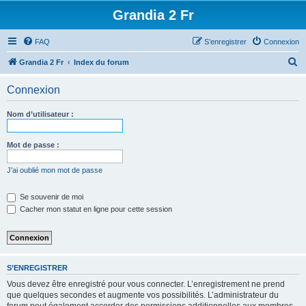
Grandia 2 Fr
FAQ
S’enregistrer
Connexion
R
Grandia 2 Fr
Index du forum
e
Connexion
c
h
Nom d’utilisateur :
e
r
Mot de passe :
c
J’ai oublié mon mot de passe
h
e
Se souvenir de moi
Cacher mon statut en ligne pour cette session
r
S’ENREGISTRER
Vous devez être enregistré pour vous connecter. L’enregistrement ne prend
que quelques secondes et augmente vos possibilités. L’administrateur du
forum peut également accorder des permissions additionnelles aux membres