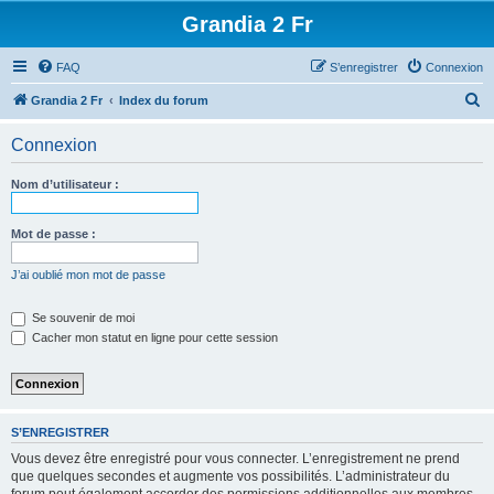
Grandia 2 Fr
FAQ
S’enregistrer
Connexion
R
Grandia 2 Fr
Index du forum
e
Connexion
c
h
Nom d’utilisateur :
e
r
Mot de passe :
c
J’ai oublié mon mot de passe
h
e
Se souvenir de moi
Cacher mon statut en ligne pour cette session
r
S’ENREGISTRER
Vous devez être enregistré pour vous connecter. L’enregistrement ne prend
que quelques secondes et augmente vos possibilités. L’administrateur du
forum peut également accorder des permissions additionnelles aux membres