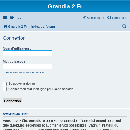
Grandia 2 Fr
FAQ
S’enregistrer
Connexion
R
Grandia 2 Fr
Index du forum
e
Connexion
c
h
Nom d’utilisateur :
e
r
Mot de passe :
c
J’ai oublié mon mot de passe
h
e
Se souvenir de moi
Cacher mon statut en ligne pour cette session
r
S’ENREGISTRER
Vous devez être enregistré pour vous connecter. L’enregistrement ne prend
que quelques secondes et augmente vos possibilités. L’administrateur du
forum peut également accorder des permissions additionnelles aux membres